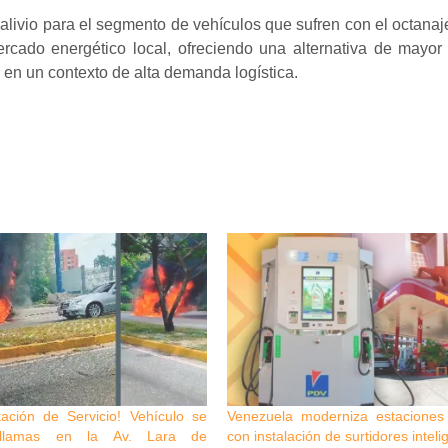
livio para el segmento de vehículos que sufren con el octanaje
ado energético local, ofreciendo una alternativa de mayor 
 en un contexto de alta demanda logística.
ación de Servicio! Vehículo se
Venezuela moderniza estaciones 
llamas en la Av. Lara de
con instalación de surtidores inteli