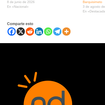
8 de junio de 2026
Barquisimeto
En «Nacional»
3 de agosto d
En «Destacad
Comparte esto