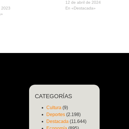
12 de abril de 2024
e 2023
En «Destacada»
a»
CATEGORÍAS
Cultura
(9)
Deportes
(2.198)
Destacada
(11.644)
Economía
(895)