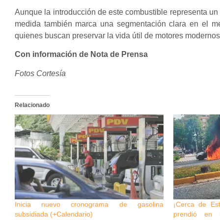
Aunque la introducción de este combustible representa un a
medida también marca una segmentación clara en el merc
quienes buscan preservar la vida útil de motores modernos
Con información de Nota de Prensa
Fotos Cortesía
Relacionado
Inicia nuevo cronograma de gasolina
¡Cerca de Est
subsidiada (+Calendario)
prendió en 