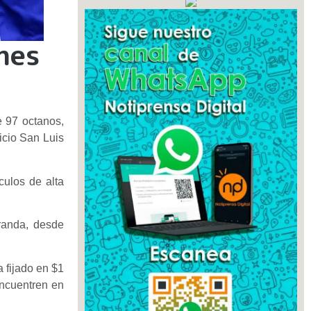
nes
e 97 octanos,
icio San Luis
culos de alta
iranda, desde
a fijado en $1
encuentren en