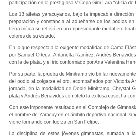
participación en la prestigiosa V Copa Gim Lara “Alicia de
Los 13 atletas yaracuyanos, bajo la impecable dirección 
preparación y constancia al adueñarse de los podios en m
tierra mítica se reflejó en un impresionante medallero fina
colores de su estado.
En lo que respecta a la exigente modalidad de Cama Elást
por Samuel Ortega, Antonella Ramírez, Andrés Benavides, 
con la de plata, y el trío conformado por Ana Valentina He
Por su parte, la prueba de Minitramp vio brillar nuevamen
del podio al colgarse el oro, acompañados por Victoria Ar
jornada, en la modalidad de Doble Minitramp, Chrystal Gu
plata y Andrés Benavides completó la exitosa cosecha con
Con este imponente resultado en el Complejo de Gimnasia
el nombre de Yaracuy en el ámbito deportivo nacional, sino 
viene formando con fuerza en San Felipe.
La disciplina de estos jóvenes gimnastas, sumada a la 