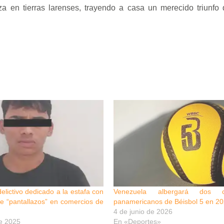
za en tierras larenses, trayendo a casa un merecido triunfo
elictivo dedicado a la estafa con
Venezuela albergará dos c
e “pantallazos” en comercios de
panamericanos de Béisbol 5 en 2
4 de junio de 2026
e 2025
En «Deportes»