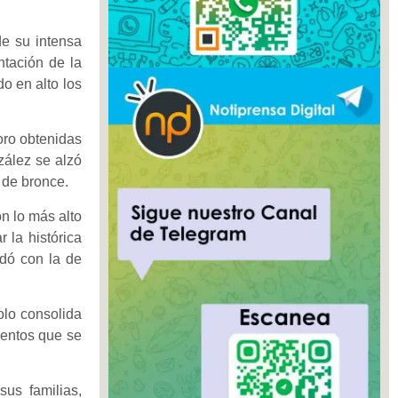
de su intensa
ntación de la
do en alto los
oro obtenidas
zález se alzó
 de bronce.
n lo más alto
 la histórica
edó con la de
olo consolida
alentos que se
us familias,