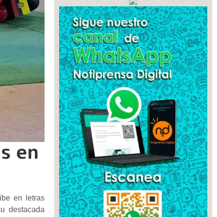
s en
be en letras
su destacada