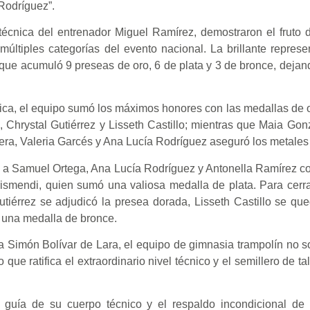
 Rodríguez”.
técnica del entrenador Miguel Ramírez, demostraron el fruto 
últiples categorías del evento nacional. La brillante represe
l que acumuló 9 preseas de oro, 6 de plata y 3 de bronce, dejan
ica, el equipo sumó los máximos honores con las medallas de 
Chrystal Gutiérrez y Lisseth Castillo; mientras que Maia Gon
rrera, Valeria Garcés y Ana Lucía Rodríguez aseguró los metales
te a Samuel Ortega, Ana Lucía Rodríguez y Antonella Ramírez co
ismendi, quien sumó una valiosa medalla de plata. Para cerrar
tiérrez se adjudicó la presea dorada, Lisseth Castillo se qu
 una medalla de bronce.
 Simón Bolívar de Lara, el equipo de gimnasia trampolín no s
que ratifica el extraordinario nivel técnico y el semillero de t
guía de su cuerpo técnico y el respaldo incondicional de s