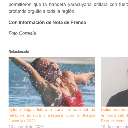
permitieron que la bandera yaracuyana brillara con fuer
profundo orgullo a toda la región.
Con información de Nota de Prensa
Foto Cortesía
Relacionado
Eyleen Vegas lidera a Lara en nacional de
Detienen dúo d
natación artística y asegura cupo a Juegos
la modalidad d
Juveniles 2026
Barquisimeto
13 de abril de 2026
19 de marzo d