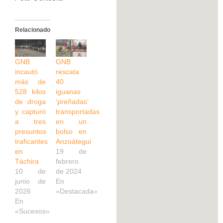
Relacionado
GNB
GNB
incautó
rescata
más de
40
528 kilos
iguanas
de droga
‘preñadas’
y capturó
transportadas
a tres
en un
presuntos
bolso en
traficantes
Anzoátegui
en
19 de
Táchira
febrero
10 de
de 2024
junio de
En
2026
«Destacada»
En
«Sucesos»