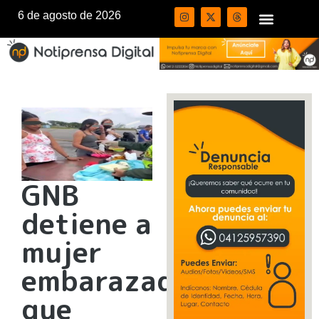
6 de agosto de 2026
GNB
detiene a
mujer
embarazada
que