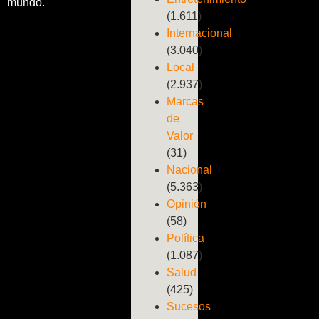
mundo.
(1.611)
Internacional
(3.040)
Local
(2.937)
Marcas
de
Valor
(31)
Nacional
(5.363)
Opinión
(58)
Política
(1.087)
Salud
(425)
Sucesos