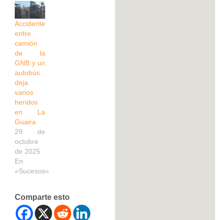
Accidente
entre
camión
de la
GNB y un
autobús
deja
varios
heridos
en La
Guaira
29 de
octubre
de 2025
En
«Sucesos»
Comparte esto