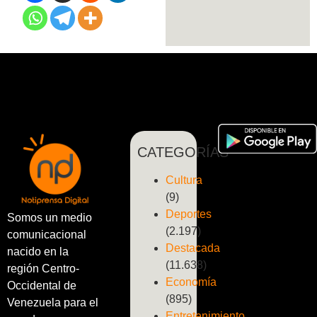
CATEGORÍAS
Cultura
(9)
Deportes
Somos un medio
(2.197)
comunicacional
Destacada
nacido en la
(11.638)
región Centro-
Economía
Occidental de
(895)
Venezuela para el
Entretenimiento