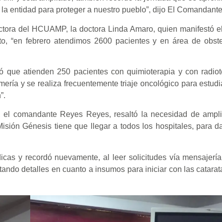
la entidad para proteger a nuestro pueblo”, dijo El Comandante
rectora del HCUAMP, la doctora Linda Amaro, quien manifestó 
eto, “en febrero atendimos 2600 pacientes y en área de obst
ó que atienden 250 pacientes con quimioterapia y con radiot
ería y se realiza frecuentemente triaje oncológico para estudi
”.
, el comandante Reyes Reyes, resaltó la necesidad de amplia
Misión Génesis tiene que llegar a todos los hospitales, para d
cas y recordó nuevamente, al leer solicitudes vía mensajería
itando detalles en cuanto a insumos para iniciar con las catara