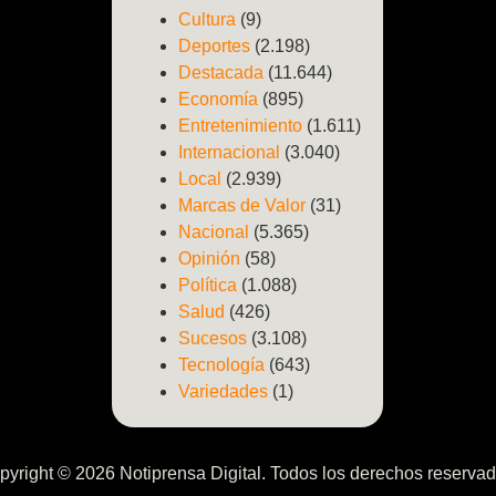
Cultura
(9)
Deportes
(2.198)
Destacada
(11.644)
Economía
(895)
Entretenimiento
(1.611)
Internacional
(3.040)
Local
(2.939)
Marcas de Valor
(31)
Nacional
(5.365)
Opinión
(58)
Política
(1.088)
Salud
(426)
Sucesos
(3.108)
Tecnología
(643)
Variedades
(1)
pyright © 2026 Notiprensa Digital. Todos los derechos reservad