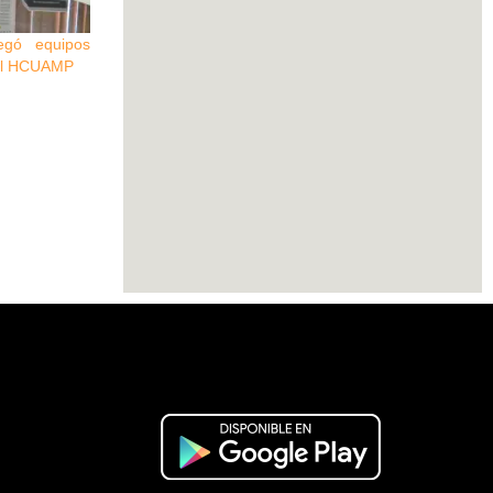
egó equipos
 del HCUAMP