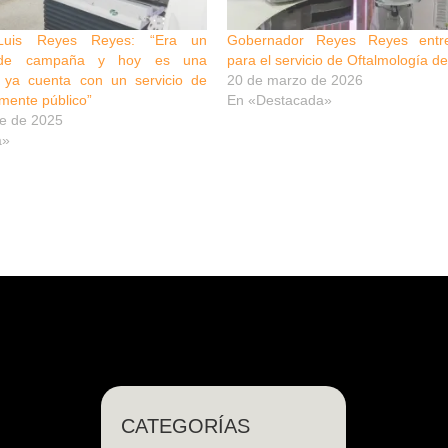
Luis Reyes Reyes: “Era un
Gobernador Reyes Reyes entr
 de campaña y hoy es una
para el servicio de Oftalmología
a ya cuenta con un servicio de
20 de marzo de 2026
lmente público”
En «Destacada»
re de 2025
a»
CATEGORÍAS