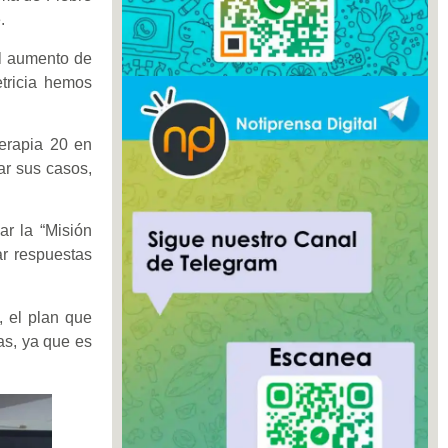
.
el aumento de
etricia hemos
erapia 20 en
ar sus casos,
r la “Misión
ar respuestas
, el plan que
tas, ya que es