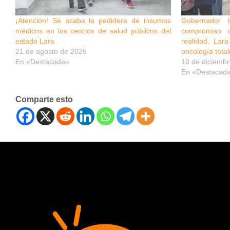
¡Atención! Se acaba la pedidera de insumos
Gobernador 
médicos en los centros de salud públicos del
compromiso
estado Lara
realidad, Lar
21 de agosto de 2025
oncología tota
En «Destacada»
10 de diciemb
En «Destacad
Comparte esto