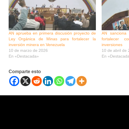
AN aprueba en primera discusión proyecto de
AN sanciona
Ley Orgánica de Minas para fortalecer la
fortalecer 
inversión minera en Venezuela
inversiones
10 de marzo de 2026
10 de abril de
En «Destacada»
En «Destacad
Comparte esto