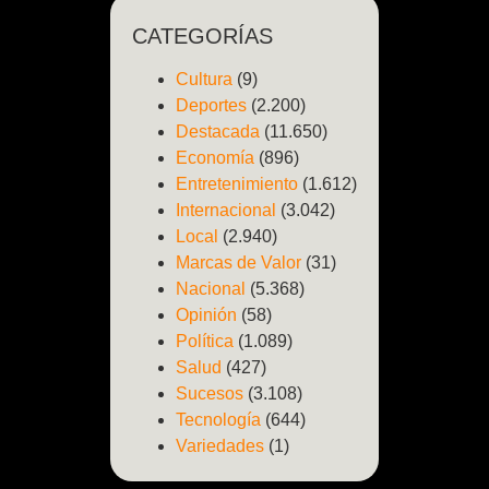
CATEGORÍAS
Cultura
(9)
Deportes
(2.200)
Destacada
(11.650)
Economía
(896)
Entretenimiento
(1.612)
Internacional
(3.042)
Local
(2.940)
Marcas de Valor
(31)
Nacional
(5.368)
Opinión
(58)
Política
(1.089)
Salud
(427)
Sucesos
(3.108)
Tecnología
(644)
Variedades
(1)