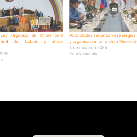
 Ley Orgánica de Minas para
Autoridades refuerzan estrategias
control del Estado y atraer
y organización en el Arco Minero d
1 de mayo de 2026
 2026
En «Nacional»
a»