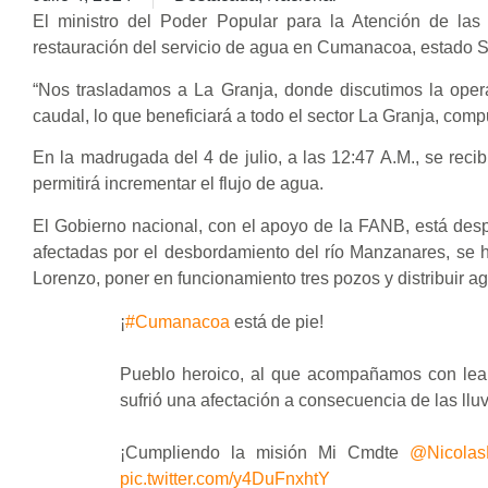
El ministro del Poder Popular para la Atención de las
restauración del servicio de agua en Cumanacoa, estado S
“Nos trasladamos a La Granja, donde discutimos la oper
caudal, lo que beneficiará a todo el sector La Granja, com
En la madrugada del 4 de julio, a las 12:47 A.M., se reci
permitirá incrementar el flujo de agua.
El Gobierno nacional, con el apoyo de la FANB, está de
afectadas por el desbordamiento del río Manzanares, se h
Lorenzo, poner en funcionamiento tres pozos y distribuir a
¡
#Cumanacoa
está de pie!
Pueblo heroico, al que acompañamos con lealt
sufrió una afectación a consecuencia de las lluv
¡Cumpliendo la misión Mi Cmdte
@Nicolas
pic.twitter.com/y4DuFnxhtY