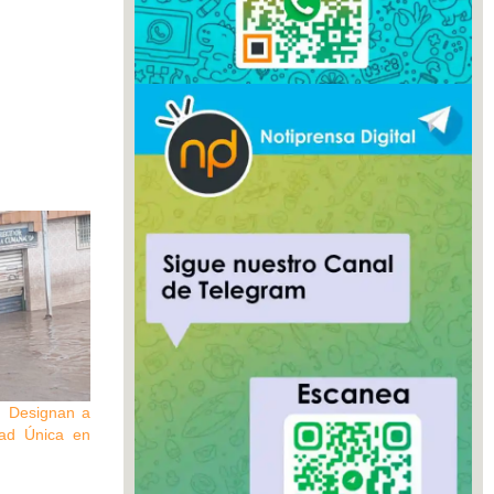
| Designan a
dad Única en