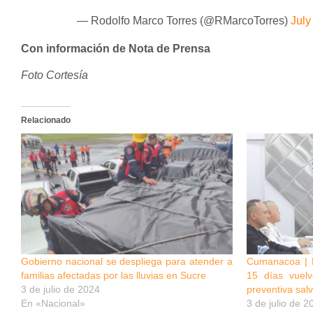
— Rodolfo Marco Torres (@RMarcoTorres)
July
Con información de Nota de Prensa
Foto Cortesía
Relacionado
Gobierno nacional se despliega para atender a
Cumanacoa | 
familias afectadas por las lluvias en Sucre
15 días vuelv
3 de julio de 2024
preventiva sal
En «Nacional»
3 de julio de 2