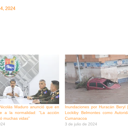
 4, 2024
Nicolás Maduro anunció que en
Inundaciones por Huracán Beryl 
e a la normalidad: “La acción
Lockiby Belmontes como Autori
vó muchas vidas”
Cumanacoa
024
3 de julio de 2024