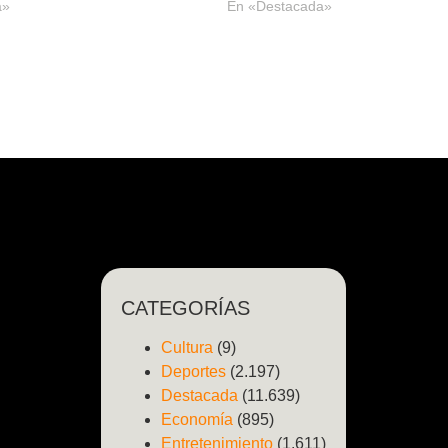
a»
En «Destacada»
CATEGORÍAS
Cultura
(9)
Deportes
(2.197)
Destacada
(11.639)
Economía
(895)
Entretenimiento
(1.611)