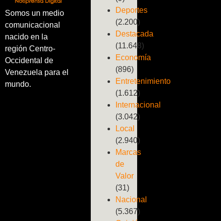
Deportes
Somos un medio
(2.200)
comunicacional
Destacada
nacido en la
(11.648)
región Centro-
Economía
Occidental de
(896)
Venezuela para el
Entretenimiento
mundo.
(1.612)
Internacional
(3.042)
Local
(2.940)
Marcas
de
Valor
(31)
Nacional
(5.367)