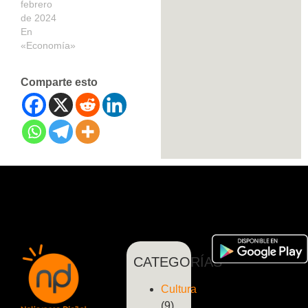
febrero
de 2024
En
«Economía»
Comparte esto
CATEGORÍAS
Cultura
(9)