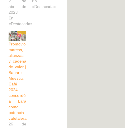
21 de
En
abril de
«Destacada»
2023
En
«Destacada»
Promovió
marcas,
alianzas
y cadena
de valor |
Sanare
Muestra
Café
2024
consolidó
a Lara
como
potencia
cafetalera
26 de