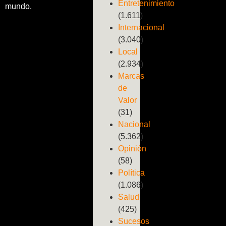
Entretenimiento
mundo.
(1.611)
Internacional
(3.040)
Local
(2.934)
Marcas
de
Valor
(31)
Nacional
(5.362)
Opinión
(58)
Política
(1.086)
Salud
(425)
Sucesos