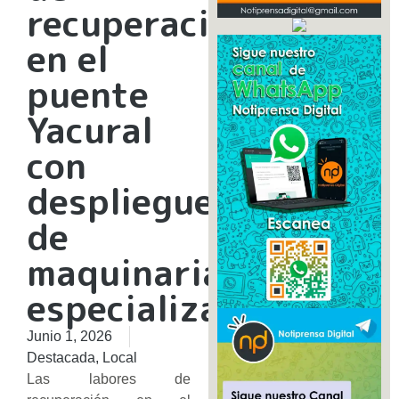
recuperación
en el
puente
Yacural
con
despliegue
de
maquinaria
especializada
Junio 1, 2026
Destacada
,
Local
Las labores de