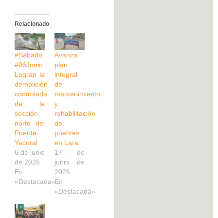
Relacionado
#Sábado
Avanza
#06Junio
plan
Logran la
integral
demolición
de
controlada
mantenimiento
de la
y
sección
rehabilitación
norte del
de
Puente
puentes
Yacural
en Lara
6 de junio
17 de
de 2026
junio de
En
2026
«Destacada»
En
«Destacada»