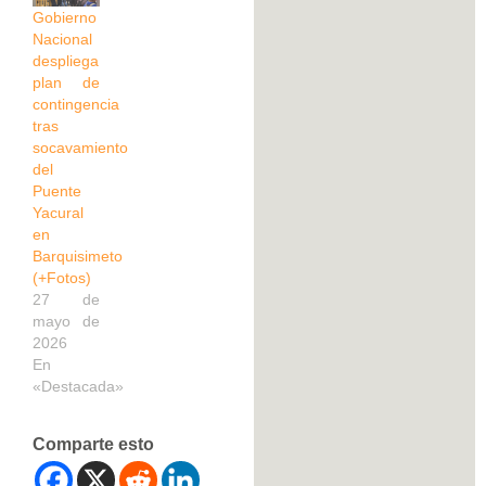
Gobierno
Nacional
despliega
plan de
contingencia
tras
socavamiento
del
Puente
Yacural
en
Barquisimeto
(+Fotos)
27 de
mayo de
2026
En
«Destacada»
Comparte esto