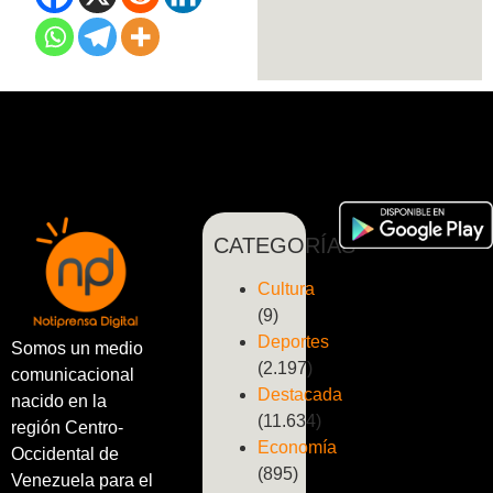
CATEGORÍAS
Cultura
(9)
Deportes
Somos un medio
(2.197)
comunicacional
Destacada
nacido en la
(11.634)
región Centro-
Economía
Occidental de
(895)
Venezuela para el