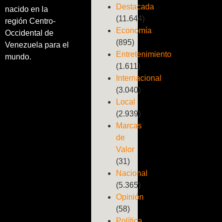
Destacada
nacido en la
(11.644)
región Centro-
Economía
Occidental de
(895)
Venezuela para el
Entretenimiento
mundo.
(1.611)
Internacional
(3.040)
Local
(2.939)
Marcas
de
Valor
(31)
Nacional
(5.365)
Opinión
(58)
Política