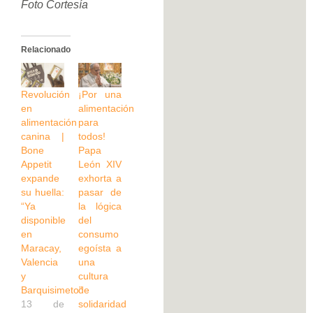
Foto Cortesía
Relacionado
Revolución
¡Por una
en
alimentación
alimentación
para
canina |
todos!
Bone
Papa
Appetit
León XIV
expande
exhorta a
su huella:
pasar de
“Ya
la lógica
disponible
del
en
consumo
Maracay,
egoísta a
Valencia
una
y
cultura
Barquisimeto”
de
13 de
solidaridad