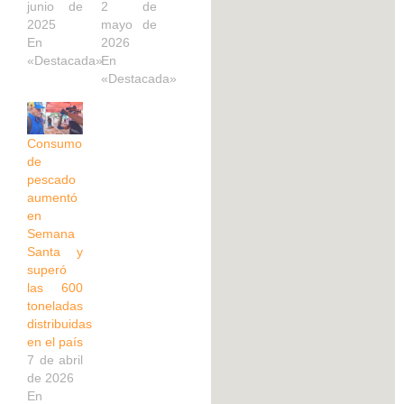
junio de
2 de
2025
mayo de
En
2026
«Destacada»
En
«Destacada»
Consumo
de
pescado
aumentó
en
Semana
Santa y
superó
las 600
toneladas
distribuidas
en el país
7 de abril
de 2026
En