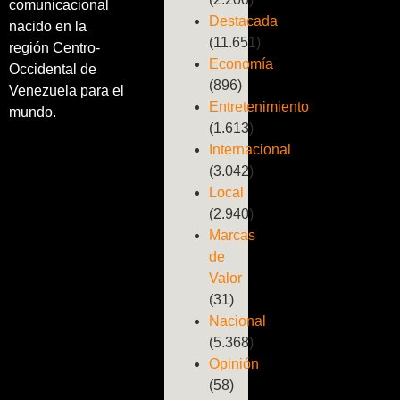
comunicacional
Destacada
nacido en la
(11.651)
región Centro-
Economía
Occidental de
(896)
Venezuela para el
Entretenimiento
mundo.
(1.613)
Internacional
(3.042)
Local
(2.940)
Marcas
de
Valor
(31)
Nacional
(5.368)
Opinión
(58)