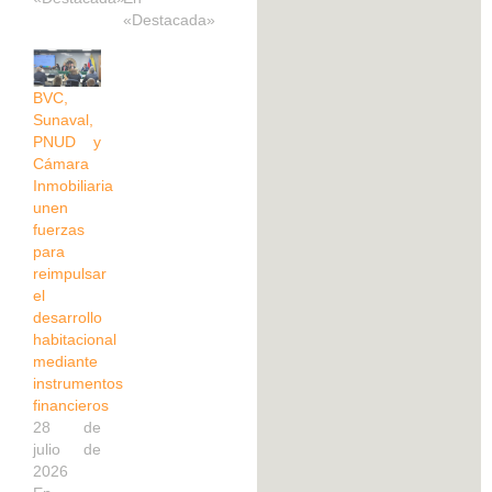
«Destacada»
BVC,
Sunaval,
PNUD y
Cámara
Inmobiliaria
unen
fuerzas
para
reimpulsar
el
desarrollo
habitacional
mediante
instrumentos
financieros
28 de
julio de
2026