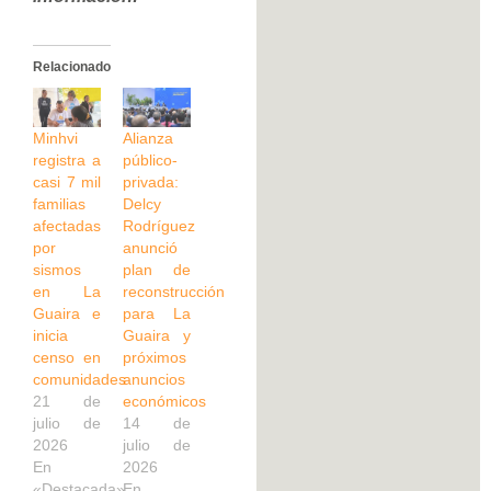
Relacionado
Minhvi
Alianza
registra a
público-
casi 7 mil
privada:
familias
Delcy
afectadas
Rodríguez
por
anunció
sismos
plan de
en La
reconstrucción
Guaira e
para La
inicia
Guaira y
censo en
próximos
comunidades
anuncios
21 de
económicos
julio de
14 de
2026
julio de
En
2026
«Destacada»
En