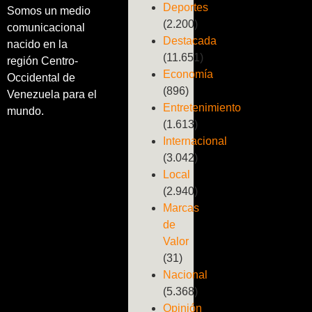
Deportes
Somos un medio
(2.200)
comunicacional
Destacada
nacido en la
(11.651)
región Centro-
Economía
Occidental de
(896)
Venezuela para el
Entretenimiento
mundo.
(1.613)
Internacional
(3.042)
Local
(2.940)
Marcas
de
Valor
(31)
Nacional
(5.368)
Opinión