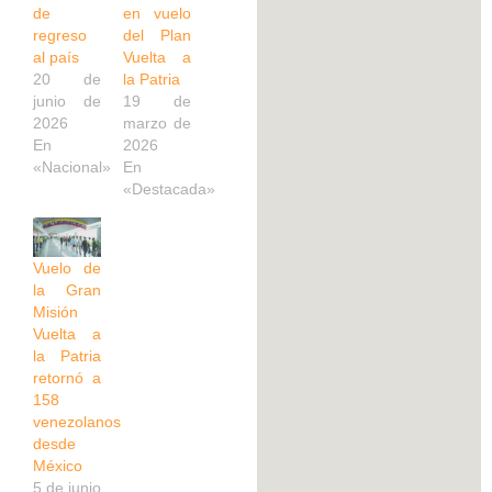
de
en vuelo
regreso
del Plan
al país
Vuelta a
20 de
la Patria
junio de
19 de
2026
marzo de
En
2026
«Nacional»
En
«Destacada»
Vuelo de
la Gran
Misión
Vuelta a
la Patria
retornó a
158
venezolanos
desde
México
5 de junio