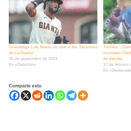
Grandeliga Luis Matos se une a los Tiburones
Táchira: ¡Cam
de La Guaira
municipio Cárd
30 de septiembre de 2024
de tránsito
En «Deportes»
17 de febrero 
En «Destacad
Comparte esto