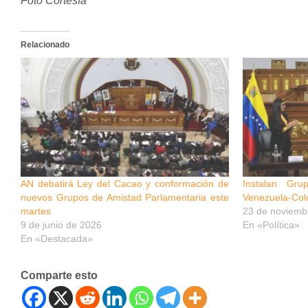
Foto Cortesía
Relacionado
AN debatirá Ley del Cacao y conformación de
Instalan Gru
nuevos Grupos de Amistad Parlamentaria este
Venezuela-Col
martes
23 de noviemb
9 de junio de 2026
En «Política»
En «Destacada»
Comparte esto