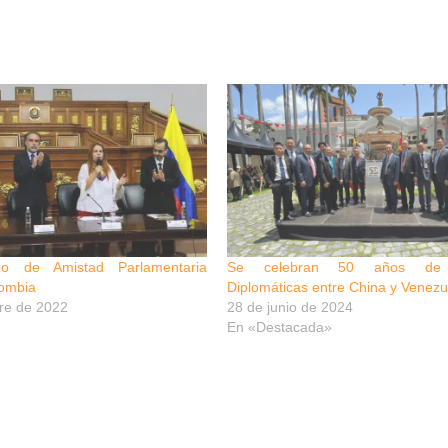
po de Amistad Parlamentaria
Se celebran 50 años de R
ombia
Diplomáticas entre China y Venezu
re de 2022
28 de junio de 2024
En «Destacada»