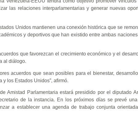
ia Venezuela-EEUU tendrá como objetivo promover vínculos c
mizar las relaciones interparlamentarias y generar nuevas opo
Estados Unidos mantienen una conexión histórica que se remon
cadémicos y deportivos que han existido entre ambas naciones 
cuerdos que favorezcan el crecimiento económico y el desarrol
 al diálogo.
jores acuerdos que sean posibles para el bienestar, desarrollo
 y los Estados Unidos”, afirmó.
de Amistad Parlamentaria estará presidido por el diputado An
retario de la instancia. En los próximos días se prevé una
nzar a establecer una agenda de trabajo conjunta orientad