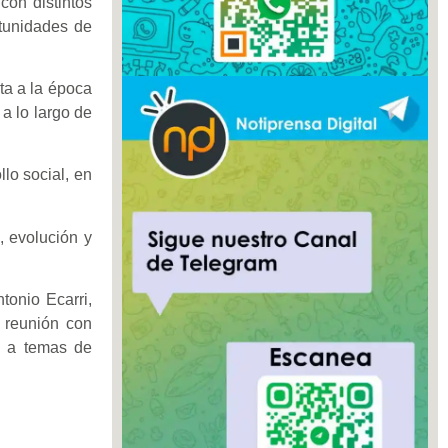
on distintos
rtunidades de
ta a la época
a lo largo de
lo social, en
, evolución y
tonio Ecarri,
 reunión con
a a temas de