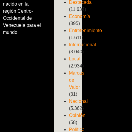
Destacada
nacido en la
(11.634)
región Centro-
Economía
Occidental de
(895)
Venezuela para el
Entretenimiento
mundo.
(1.611)
Internacional
(3.040)
Local
(2.934)
Marcas
de
Valor
(31)
Nacional
(5.362)
Opinión
(58)
Política