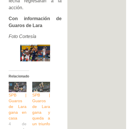
fecha regresarán a la
acción.
Con información de
Guaros de Lara
Foto Cortesía
Relacionado
SPB |
SPB |
Guaros
Guaros
de Lara
de Lara
gana en
gana y
casa
queda a
4 de
un triunfo