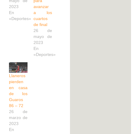
mayo de
para
2023
avanzar
En
a los
«Deportes»
cuartos
de final
26 de
mayo de
2023
En
«Deportes»
Llaneros
pierden
en casa
de los
Guaros
86 – 72
26 de
marzo de
2023
En