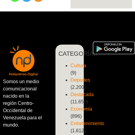
CATEGORÍAS
Cultura
(9)
Deportes
Somos un medio
(2.200)
comunicacional
Destacada
nacido en la
(11.650)
región Centro-
Economía
Occidental de
(896)
Venezuela para el
Entretenimiento
mundo.
(1.612)