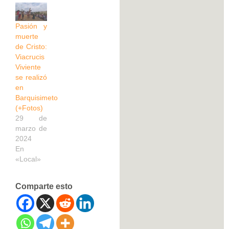
Pasión y
muerte
de Cristo:
Viacrucis
Viviente
se realizó
en
Barquisimeto
(+Fotos)
29 de
marzo de
2024
En
«Local»
Comparte esto