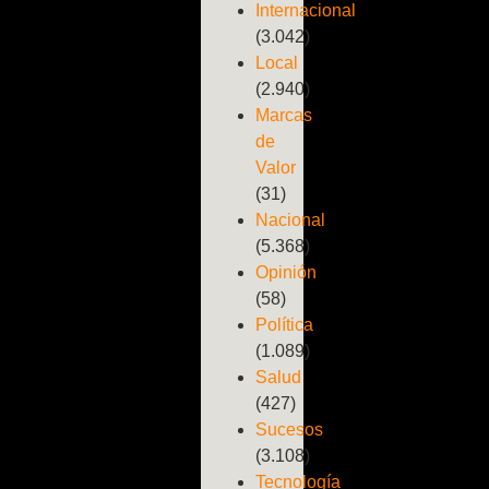
Internacional
(3.042)
Local
(2.940)
Marcas
de
Valor
(31)
Nacional
(5.368)
Opinión
(58)
Política
(1.089)
Salud
(427)
Sucesos
(3.108)
Tecnología