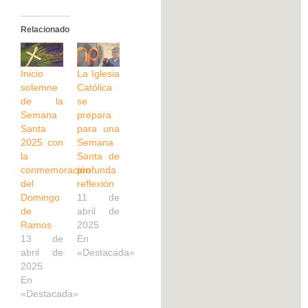
Relacionado
Inicio
La Iglesia
solemne
Católica
de la
se
Semana
prepara
Santa
para una
2025 con
Semana
la
Santa de
conmemoración
profunda
del
reflexión
Domingo
11 de
de
abril de
Ramos
2025
13 de
En
abril de
«Destacada»
2025
En
«Destacada»