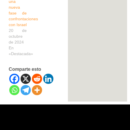
una
nueva
fase de
confrontaciones
con Israel
20 de
octubre
de 2024
En
«Destacada»
Comparte esto