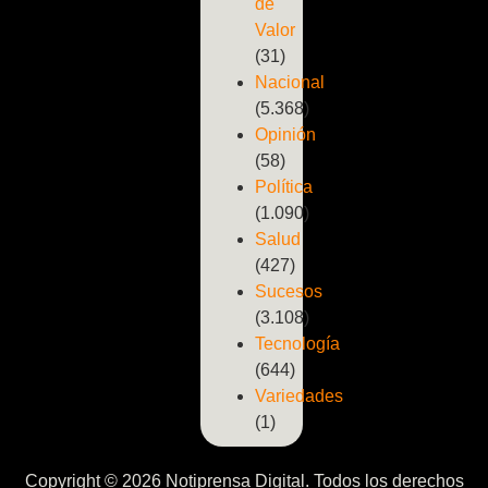
de
Valor
(31)
Nacional
(5.368)
Opinión
(58)
Política
(1.090)
Salud
(427)
Sucesos
(3.108)
Tecnología
(644)
Variedades
(1)
Copyright © 2026 Notiprensa Digital. Todos los derechos