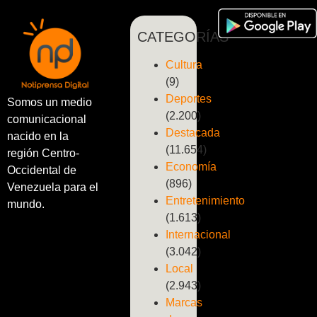
CATEGORÍAS
Cultura
(9)
Deportes
Somos un medio
(2.200)
comunicacional
Destacada
nacido en la
(11.654)
región Centro-
Economía
Occidental de
(896)
Venezuela para el
Entretenimiento
mundo.
(1.613)
Internacional
(3.042)
Local
(2.943)
Marcas