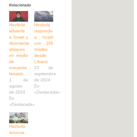
Relacionado
Hezbolá
Hezbolá
advierte
responde
a Israel y
a Israel
desmiente
con 165
ataques
misiles
en medio
desde
de
Líbano
creciente
23 de
tensión
septiembre
1 de
de 2024
agosto
En
de 2024
«Destacada»
En
«Destacada»
Hezbolá
anuncia