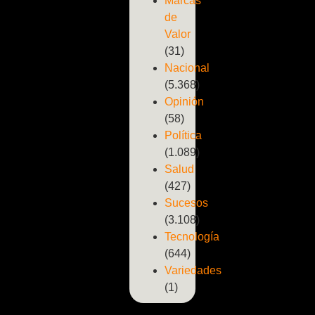
Marcas
de
Valor
(31)
Nacional
(5.368)
Opinión
(58)
Política
(1.089)
Salud
(427)
Sucesos
(3.108)
Tecnología
(644)
Variedades
(1)