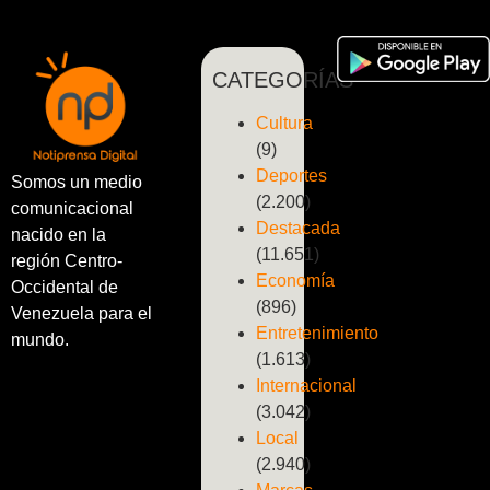
CATEGORÍAS
Cultura
(9)
Deportes
Somos un medio
(2.200)
comunicacional
Destacada
nacido en la
(11.651)
región Centro-
Economía
Occidental de
(896)
Venezuela para el
Entretenimiento
mundo.
(1.613)
Internacional
(3.042)
Local
(2.940)