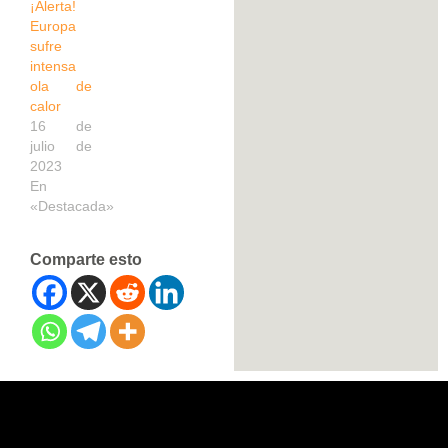
¡Alerta!
Europa
sufre
intensa
ola de
calor
16 de
julio de
2023
En
«Destacada»
Comparte esto