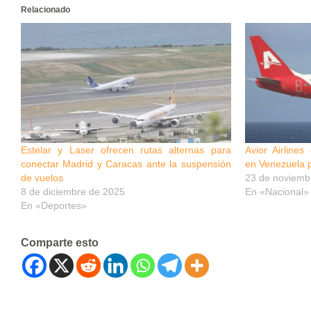
Relacionado
Estelar y Laser ofrecen rutas alternas para
Avior Airline
conectar Madrid y Caracas ante la suspensión
en Venezuela p
de vuelos
23 de noviemb
8 de diciembre de 2025
En «Nacional»
En «Deportes»
Comparte esto