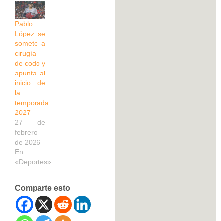
Pablo
López se
somete a
cirugía
de codo y
apunta al
inicio de
la
temporada
2027
27 de
febrero
de 2026
En
«Deportes»
Comparte esto