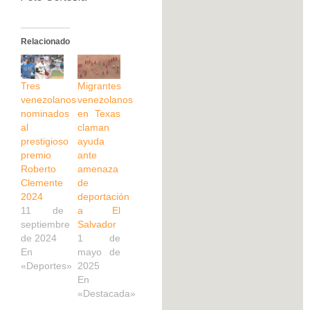
Relacionado
Tres
Migrantes
venezolanos
venezolanos
nominados
en Texas
al
claman
prestigioso
ayuda
premio
ante
Roberto
amenaza
Clemente
de
2024
deportación
11 de
a El
septiembre
Salvador
de 2024
1 de
En
mayo de
«Deportes»
2025
En
«Destacada»