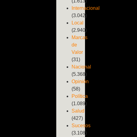
(1.613)
Internacional
(3.042)
Local
(2.940)
Marcas
de
Valor
(31)
Nacional
(5.368)
Opinión
(58)
Política
(1.089)
Salud
(427)
Sucesos
(3.108)