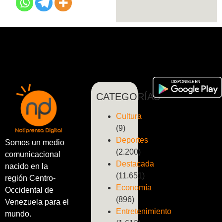
CATEGORÍAS
Cultura
(9)
Deportes
Somos un medio
(2.200)
comunicacional
Destacada
nacido en la
(11.651)
región Centro-
Economía
Occidental de
(896)
Venezuela para el
Entretenimiento
mundo.