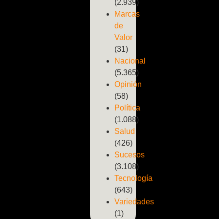
(2.939)
Marcas
de
Valor
(31)
Nacional
(5.365)
Opinión
(58)
Política
(1.088)
Salud
(426)
Sucesos
(3.108)
Tecnología
(643)
Variedades
(1)