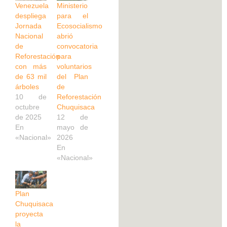
Venezuela
Ministerio
despliega
para el
Jornada
Ecosocialismo
Nacional
abrió
de
convocatoria
Reforestación
para
con más
voluntarios
de 63 mil
del Plan
árboles
de
10 de
Reforestación
octubre
Chuquisaca
de 2025
12 de
En
mayo de
«Nacional»
2026
En
«Nacional»
Plan
Chuquisaca
proyecta
la