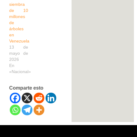
siembra
de 10
millones
de
árboles
en
Venezuela
13 de
mayo de
2026
En
«Nacional»
Comparte esto