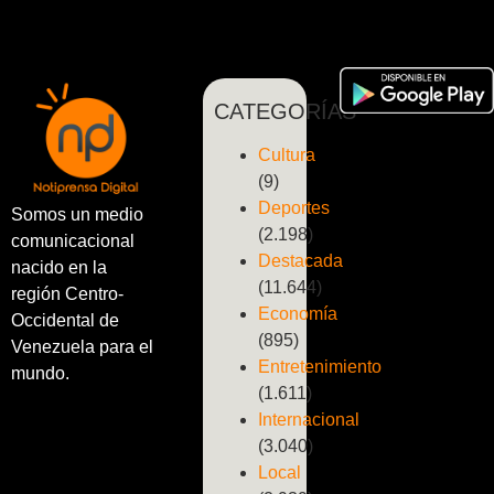
CATEGORÍAS
Cultura
(9)
Deportes
Somos un medio
(2.198)
comunicacional
Destacada
nacido en la
(11.644)
región Centro-
Economía
Occidental de
(895)
Venezuela para el
Entretenimiento
mundo.
(1.611)
Internacional
(3.040)
Local