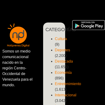
CATEGORÍAS
Cultura
(9)
Deportes
Somos un medio
(2.200)
comunicacional
Destacada
nacido en la
(11.651)
región Centro-
Economía
Occidental de
(896)
Venezuela para el
Entretenimiento
mundo.
(1.613)
Internacional
(3.042)