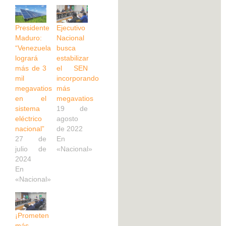
Presidente
Ejecutivo
Maduro:
Nacional
“Venezuela
busca
logrará
estabilizar
más de 3
el SEN
mil
incorporando
megavatios
más
en el
megavatios
sistema
19 de
eléctrico
agosto
nacional”
de 2022
27 de
En
julio de
«Nacional»
2024
En
«Nacional»
¡Prometen
más