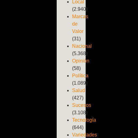
Local
(2.940)
Marcas
de
Valor
(31)
Nacional
(5.368)
Opinión
(58)
Política
(1.089)
Salud
(427)
Sucesos
(3.108)
Tecnología
(644)
Variedades