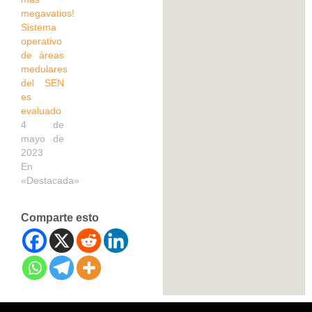
megavatios!
Sistema
operativo
de áreas
medulares
del SEN
es
evaluado
4 de
mayo de
2023
En
«Destacada»
Comparte esto