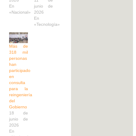
2026
11 de
En
junio de
«Nacional»
2026
En
«Tecnología»
Más de
318 mil
personas
han
participado
en
consulta
para la
reingeniería
del
Gobierno
18 de
junio de
2026
En