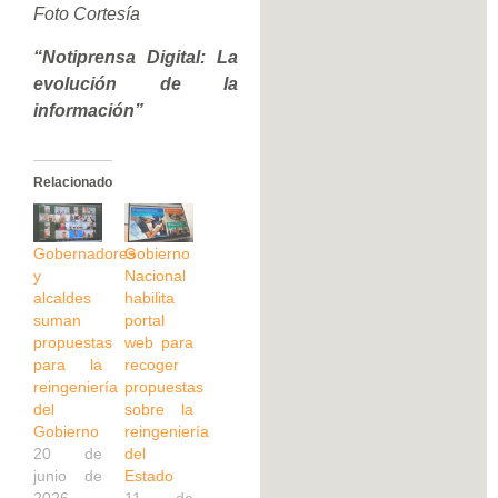
Foto Cortesía
“Notiprensa Digital: La
evolución de la
información”
Relacionado
Gobernadores
Gobierno
y
Nacional
alcaldes
habilita
suman
portal
propuestas
web para
para la
recoger
reingeniería
propuestas
del
sobre la
Gobierno
reingeniería
20 de
del
junio de
Estado