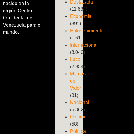
Destacada
nacido en la
(11.634)
región Centro-
Economía
Occidental de
(895)
Venezuela para el
Entretenimiento
mundo.
(1.611)
Internacional
(3.040)
Local
(2.934)
Marcas
de
Valor
(31)
Nacional
(5.362)
Opinión
(58)
Política