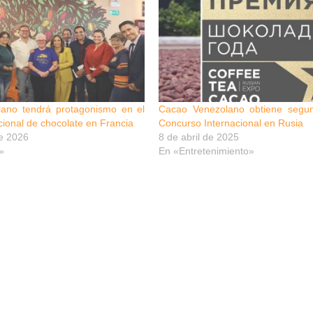
ano tendrá protagonismo en el
Cacao Venezolano obtiene segu
acional de chocolate en Francia
Concurso Internacional en Rusia
e 2026
8 de abril de 2025
»
En «Entretenimiento»