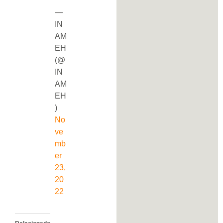
—
IN
AM
EH
(@
IN
AM
EH
)
No
ve
mb
er
23,
20
22