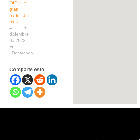
#4Dic en
gran
parte del
país
4 de
diciembre
de 2022
En
«Destacada»
Comparte esto