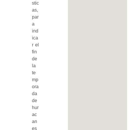
stic
as,
par
a
ind
ica
r el
fin
de
la
te
mp
ora
da
de
hur
ac
an
es