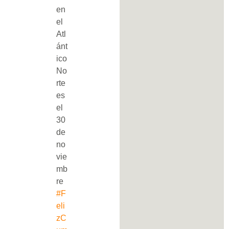
en
el
Atl
ánt
ico
No
rte
es
el
30
de
no
vie
mb
re
#F
eli
zC