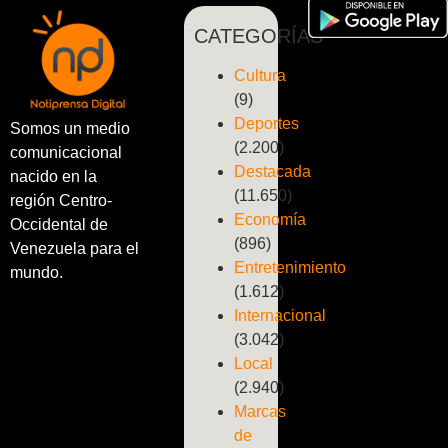
CATEGORÍAS
Cultura
(9)
Deportes
Somos un medio
(2.200)
comunicacional
Destacada
nacido en la
(11.650)
región Centro-
Economía
Occidental de
(896)
Venezuela para el
Entretenimiento
mundo.
(1.612)
Internacional
(3.042)
Local
(2.940)
Marcas
de