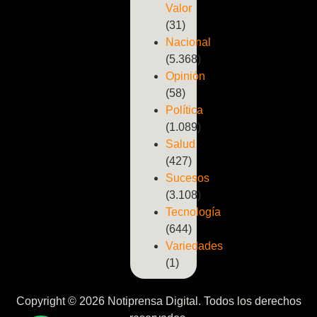
Valor
(31)
Nacional
(5.368)
Opinión
(58)
Política
(1.089)
Salud
(427)
Sucesos
(3.108)
Tecnología
(644)
Variedades
(1)
Copyright © 2026 Notiprensa Digital. Todos los derechos