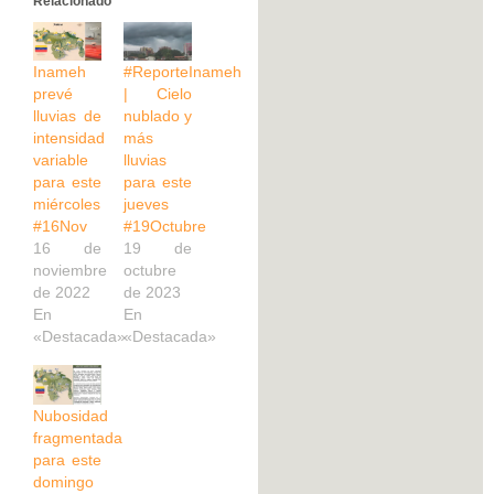
Relacionado
Inameh
#ReporteInameh
prevé
| Cielo
lluvias de
nublado y
intensidad
más
variable
lluvias
para este
para este
miércoles
jueves
#16Nov
#19Octubre
16 de
19 de
noviembre
octubre
de 2022
de 2023
En
En
«Destacada»
«Destacada»
Nubosidad
fragmentada
para este
domingo