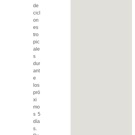
de
cicl
on
es
tro
pic
ale
s
dur
ant
e
los
pró
xi
mo
s 5
día
s.