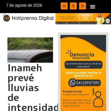
7 de agosto de 2026
Inameh
prevé
lluvias
de
intensidad