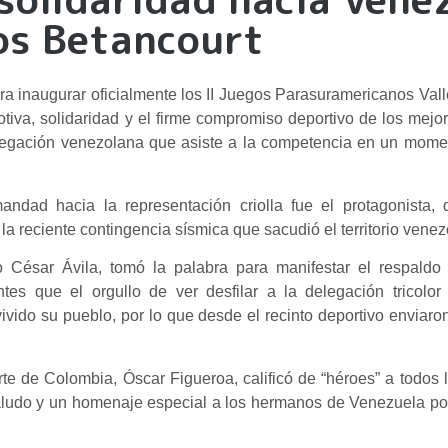
los Betancourt
ra inaugurar oficialmente los II Juegos Parasuramericanos Val
iva, solidaridad y el firme compromiso deportivo de los mejor
delegación venezolana que asiste a la competencia en un mom
ndad hacia la representación criolla fue el protagonista,
 la reciente contingencia sísmica que sacudió el territorio vene
 César Ávila, tomó la palabra para manifestar el respaldo 
tes que el orgullo de ver desfilar a la delegación tricolor
vivido su pueblo, por lo que desde el recinto deportivo enviar
te de Colombia, Óscar Figueroa, calificó de “héroes” a todos l
 saludo y un homenaje especial a los hermanos de Venezuela po