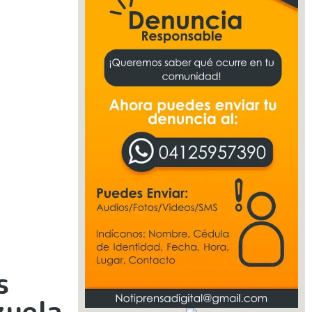
s
zuela