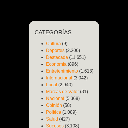
CATEGORÍAS
Cultura
(9)
Deportes
(2.200)
Destacada
(11.651)
Economía
(896)
Entretenimiento
(1.613)
Internacional
(3.042)
Local
(2.940)
Marcas de Valor
(31)
Nacional
(5.368)
Opinión
(58)
Política
(1.089)
Salud
(427)
Sucesos
(3.108)