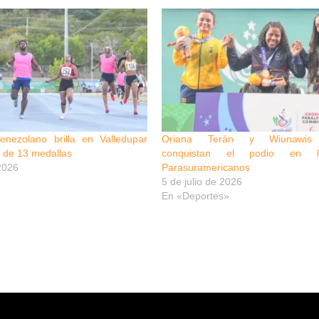
venezolano brilla en Valledupar
Oriana Terán y Wiunawis 
a de 13 medallas
conquistan el podio en l
 2026
Parasuramericanos
5 de julio de 2026
En «Deportes»