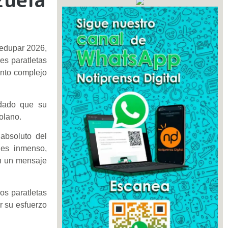
ledupar 2026,
es paratletas
ento complejo
 dado que su
zolano.
absoluto del
 es inmenso,
on un mensaje
os paratletas
r su esfuerzo