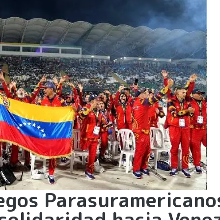
uegos Parasuramericano
solidaridad hacia Vene