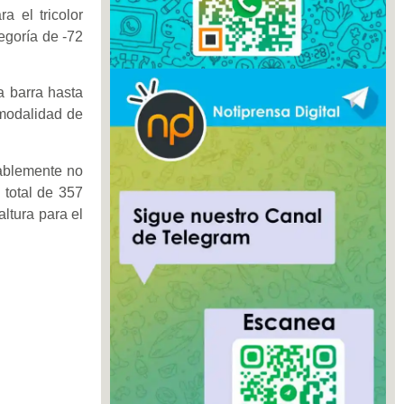
a el tricolor
egoría de -72
a barra hasta
 modalidad de
tablemente no
 total de 357
ltura para el