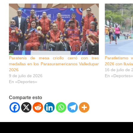
Paratenis de mesa criollo cerró con tres
Paratletismo 
medallas en los Parasuramericanos Valledupar
2026 con lluvi
2026
16 de julio de
9 de julio de 2026
En «Deportes»
En «Deportes»
Comparte esto