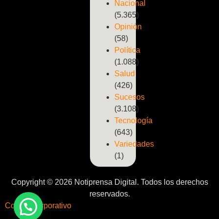
Nacional
(5.365)
Opinión
(58)
Política
(1.088)
Salud
(426)
Sucesos
(3.108)
Tecnología
(643)
Variedades
(1)
Copyright © 2026 Notiprensa Digital. Todos los derechos
reservados.
Correo Corporativo