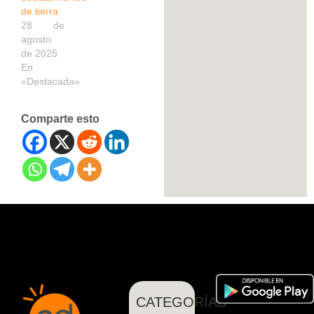
de tierra
28 de
agosto
de 2025
En
«Destacada»
Comparte esto
CATEGORÍAS