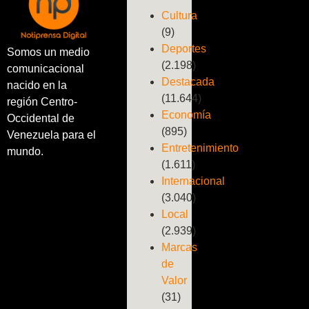
Cultura
(9)
Deportes
Somos un medio
(2.198)
comunicacional
Destacada
nacido en la
(11.644)
región Centro-
Economía
Occidental de
(895)
Venezuela para el
Entretenimiento
mundo.
(1.611)
Internacional
(3.040)
Local
(2.939)
Marcas
de
Valor
(31)