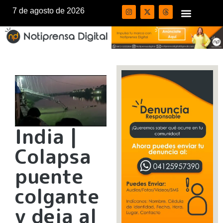
7 de agosto de 2026
India |
Colapsa
puente
colgante
y deja al