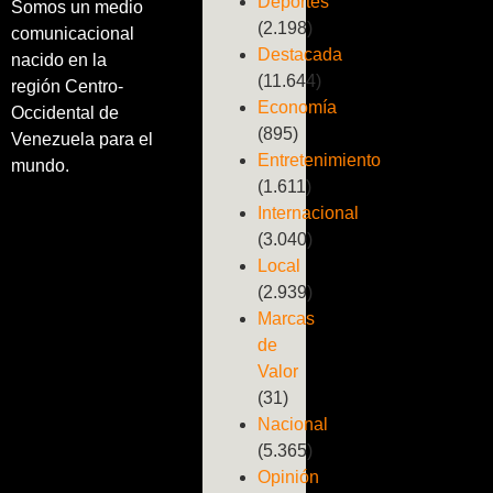
Deportes
Somos un medio
(2.198)
comunicacional
Destacada
nacido en la
(11.644)
región Centro-
Economía
Occidental de
(895)
Venezuela para el
Entretenimiento
mundo.
(1.611)
Internacional
(3.040)
Local
(2.939)
Marcas
de
Valor
(31)
Nacional
(5.365)
Opinión