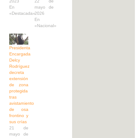
2023
22 de
En
mayo de
«Destacada»
2026
En
«Nacional»
Presidenta
Encargada
Delcy
Rodríguez
decreta
extensión
de zona
protegida
tras
avistamiento
de osa
frontino y
sus crías
21 de
mayo de