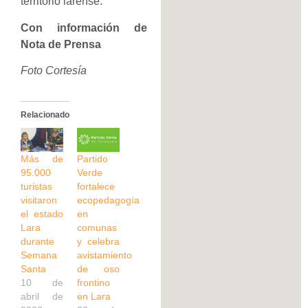
territorio larense.
Con información de
Nota de Prensa
Foto Cortesía
Relacionado
Más de
Partido
95.000
Verde
turistas
fortalece
visitaron
ecopedagogía
el estado
en
Lara
comunas
durante
y celebra
Semana
avistamiento
Santa
de oso
10 de
frontino
abril de
en Lara