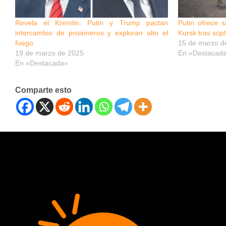
Revela el Kremlin: Putin y Trump pactan
Putin ofrece 
intercambio de prisioneros y exploran alto el
Kursk tras súp
fuego
15 de marzo d
19 de marzo de 2025
En «Destacad
En «Destacada»
Comparte esto