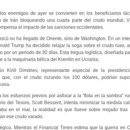
los enemigos de ayer se convierten en los beneficiarios tác
n de Irán bloqueando una cuarta parte del crudo mundial, Vl
ompensa el impacto de las sanciones occidentales.
oscú no ha llegado de Oriente, sino de Washington. En un inten
nald Trump ha decidido relajar la soga sobre el crudo ruso, a
por un periodo de 30 días. Esta tregua logística, diseñada par
e a la maquinaria bélica del Kremlin en Ucrania.
Kirill Dimitriev, representante especial de la presidenci
es que, con el crudo rozando los 100 dólares, podrían supo
usia.
os esfuerzos previos por asfixiar a la “flota en la sombra” r
ario del Tesoro, Scott Bessent, intenta minimizar la medida cal
taba en el mar, la realidad es que llueve sobre mojado tras 
an ese crudo varado.
atégico. Mientras el Financial Times estima que la guerra en 