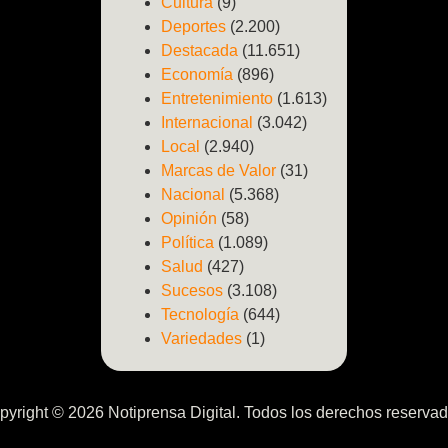
Cultura
(9)
Deportes
(2.200)
Destacada
(11.651)
Economía
(896)
Entretenimiento
(1.613)
Internacional
(3.042)
Local
(2.940)
Marcas de Valor
(31)
Nacional
(5.368)
Opinión
(58)
Política
(1.089)
Salud
(427)
Sucesos
(3.108)
Tecnología
(644)
Variedades
(1)
pyright © 2026 Notiprensa Digital. Todos los derechos reservad