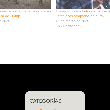
salvar a soldados ucranianos en
Trump suplica a Putin clemencia 
lica de Trump
ucranianos atrapados en Kursk
e 2025
15 de marzo de 2025
a»
En «Destacada»
CATEGORÍAS