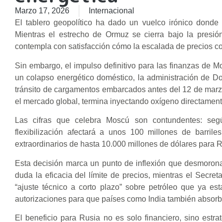
Marzo 17, 2026
Internacional
El tablero geopolítico ha dado un vuelco irónico donde 
Mientras el estrecho de Ormuz se cierra bajo la presió
contempla con satisfacción cómo la escalada de precios c
Sin embargo, el impulso definitivo para las finanzas de M
un colapso energético doméstico, la administración de Do
tránsito de cargamentos embarcados antes del 12 de marzo 
el mercado global, termina inyectando oxígeno directament
Las cifras que celebra Moscú son contundentes: según 
flexibilización afectará a unos 100 millones de barril
extraordinarios de hasta 10.000 millones de dólares para R
Esta decisión marca un punto de inflexión que desmorona l
duda la eficacia del límite de precios, mientras el Secret
“ajuste técnico a corto plazo” sobre petróleo que ya es
autorizaciones para que países como India también absorb
El beneficio para Rusia no es solo financiero, sino estr