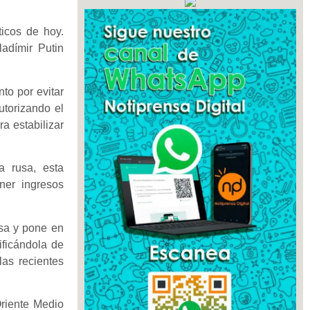
ticos de hoy.
adímir Putin
to por evitar
utorizando el
a estabilizar
a rusa, esta
ner ingresos
usa y pone en
ificándola de
las recientes
Oriente Medio