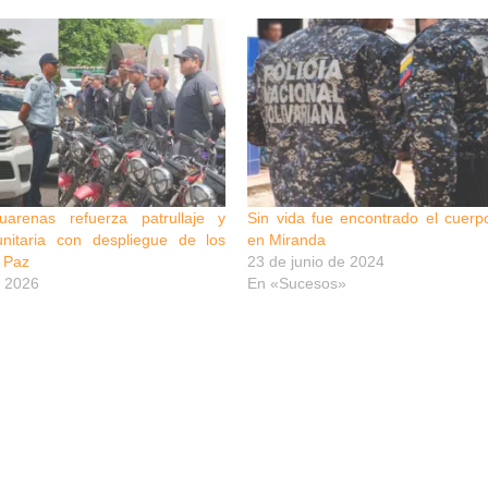
uarenas refuerza patrullaje y
Sin vida fue encontrado el cuerp
nitaria con despliegue de los
en Miranda
 Paz
23 de junio de 2024
 2026
En «Sucesos»