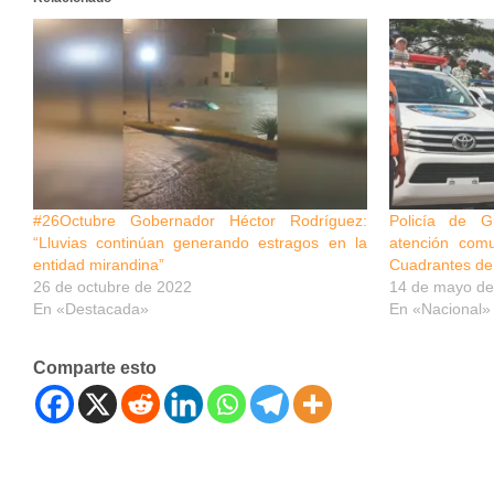
#26Octubre Gobernador Héctor Rodríguez:
Policía de G
“Lluvias continúan generando estragos en la
atención comu
entidad mirandina”
Cuadrantes de
26 de octubre de 2022
14 de mayo de
En «Destacada»
En «Nacional»
Comparte esto