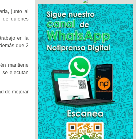
ría, junto al
d de quienes
trabajo en la
 además que 2
ién mantiene
e se ejecutan
ad de mejorar