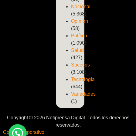
Nacional
(5.368)
Opinión
(58)
Política
(1.090)
Salud
(427)
Sucesos
(3.108)
Tecnología
(644)
Variedades
(1)
Copyright © 2026 Notiprensa Digital. Todos los derechos
reservados.
Correo Corporativo