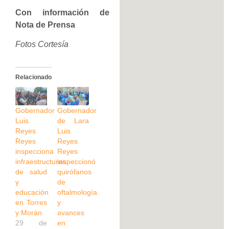
Con información de
Nota de Prensa
Fotos Cortesía
Relacionado
Gobernador
Gobernador
Luis
de Lara
Reyes
Luis
Reyes
Reyes
inspecciona
Reyes
infraestructuras
inspeccionó
de salud
quirófanos
y
de
educación
oftalmología
en Torres
y
y Morán
avances
29 de
en