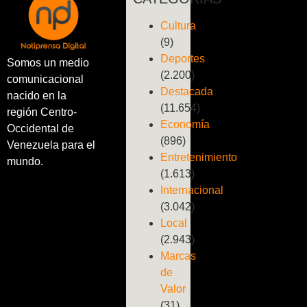
Cultura
(9)
Deportes
Somos un medio
(2.200)
comunicacional
Destacada
nacido en la
(11.654)
región Centro-
Economía
Occidental de
(896)
Venezuela para el
Entretenimiento
mundo.
(1.613)
Internacional
(3.042)
Local
(2.943)
Marcas
de
Valor
(31)