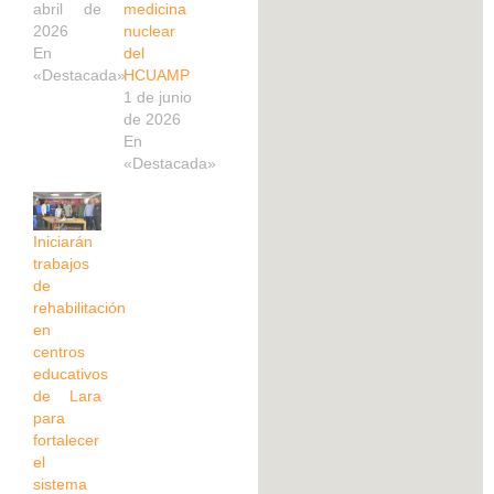
abril de
medicina
2026
nuclear
En
del
«Destacada»
HCUAMP
1 de junio
de 2026
En
«Destacada»
Iniciarán
trabajos
de
rehabilitación
en
centros
educativos
de Lara
para
fortalecer
el
sistema