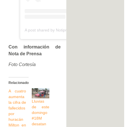
A post shared by Notiprensa Digital (@notiprensadigital)
Con información de
Nota de Prensa
Foto Cortesía
Relacionado
A cuatro
aumenta
Lluvias
la cifra de
de este
fallecidos
domingo
por
#18M
huracán
desatan
Milton en