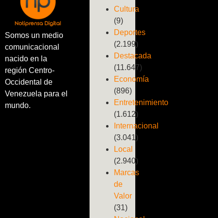
Cultura
(9)
Deportes
Somos un medio
(2.199)
comunicacional
Destacada
nacido en la
(11.647)
región Centro-
Economía
Occidental de
(896)
Venezuela para el
Entretenimiento
mundo.
(1.612)
Internacional
(3.041)
Local
(2.940)
Marcas
de
Valor
(31)