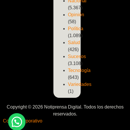
Nacional
(5.367)
Opinión
(58)
Política
(1.089)
Salud
(426)
Sucesos
(3.108)
Tecnología
(643)
Variedades
(1)
Copyright © 2026 Notiprensa Digital. Todos los derechos
reservados.
Correo Corporativo