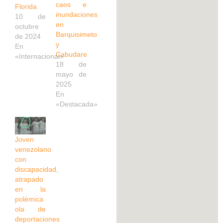
caos e
Florida
inundaciones
10 de
en
octubre
Barquisimeto
de 2024
y
En
Cabudare
«Internacional»
18 de
mayo de
2025
En
«Destacada»
Joven
venezolano
con
discapacidad,
atrapado
en la
polémica
ola de
deportaciones