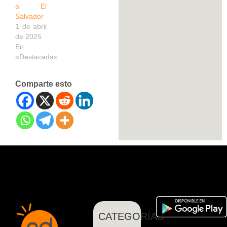
a El
Salvador
1 de abril
de 2025
En
«Destacada»
Comparte esto
CATEGORÍAS