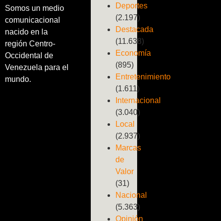
Deportes
Somos un medio
(2.197)
comunicacional
Destacada
nacido en la
(11.638)
región Centro-
Economía
Occidental de
(895)
Venezuela para el
Entretenimiento
mundo.
(1.611)
Internacional
(3.040)
Local
(2.937)
Marcas
de
Valor
(31)
Nacional
(5.363)
Opinión