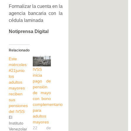
Formalizar la cuenta en la
agencia bancaria con la
cédula laminada
Notiprensa Digital
Relacionado
Este
miércoles
IVSS
#21junio
inicia
los
pago de
adultos
pensión
mayores
de mayo
reciben
con bono
sus
complementario
pensiones
para
del IVSS
adultos
El
mayores
Instituto
22 de
Venezolano