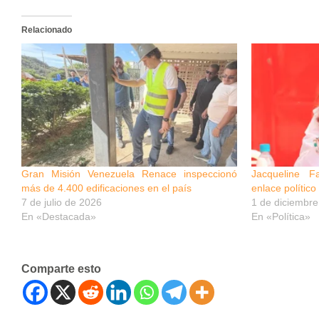
Relacionado
Gran Misión Venezuela Renace inspeccionó
Jacqueline 
más de 4.400 edificaciones en el país
enlace polític
7 de julio de 2026
1 de diciembr
En «Destacada»
En «Política»
Comparte esto