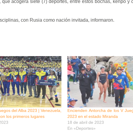
a, que acogerá siete (7) deportes, entre éstos bochas, kenpo y
isciplinas, con Rusia como nación invitada, informaron.
egos del Alba 2023 | Venezuela,
Encienden Antorcha de los V Jue
on los primeros lugares
2023 en el estado Miranda
2023
18 de abril de 2023
En «Deportes»