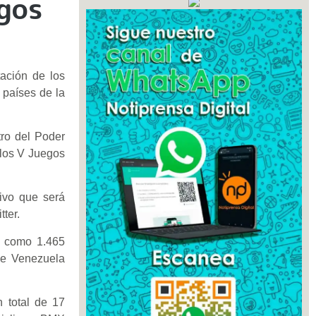
egos
tación de los
 países de la
tro del Poder
 los V Juegos
tivo que será
tter.
sí como 1.465
ue Venezuela
n total de 17