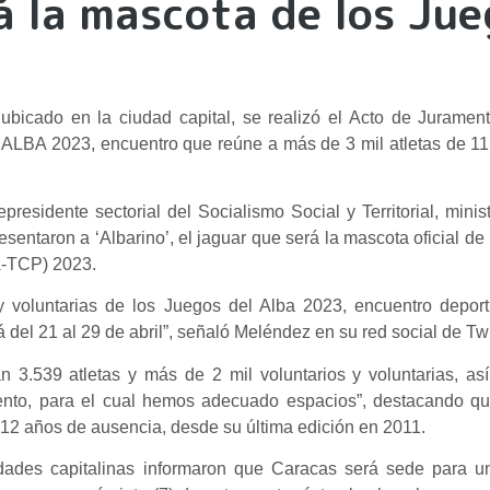
á la mascota de los Ju
ubicado en la ciudad capital, se realizó el Acto de Juramen
l ALBA 2023, encuentro que reúne a más de 3 mil atletas de 11
esidente sectorial del Socialismo Social y Territorial, minis
entaron a ‘Albarino’, el jaguar que será la mascota oficial de
A-TCP) 2023.
 y voluntarias de los Juegos del Alba 2023, encuentro depor
 del 21 al 29 de abril”, señaló Meléndez en su red social de Twi
án 3.539 atletas y más de 2 mil voluntarios y voluntarias, a
vento, para el cual hemos adecuado espacios”, destacando q
 12 años de ausencia, desde su última edición en 2011.
ridades capitalinas informaron que Caracas será sede para u