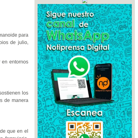
umanoide para
ios de julio,
r en entornos
sostienen los
das de manera
de que en el