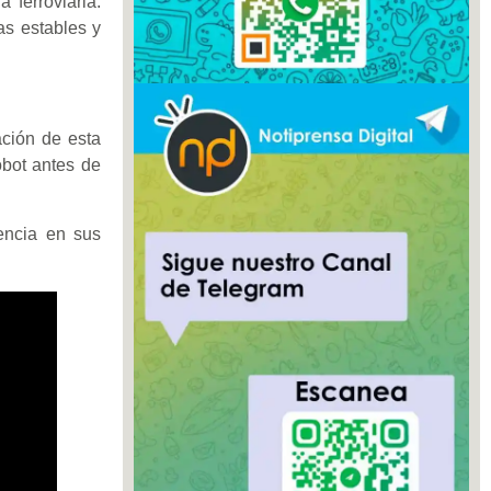
 ferroviaria.
as estables y
ación de esta
obot antes de
encia en sus