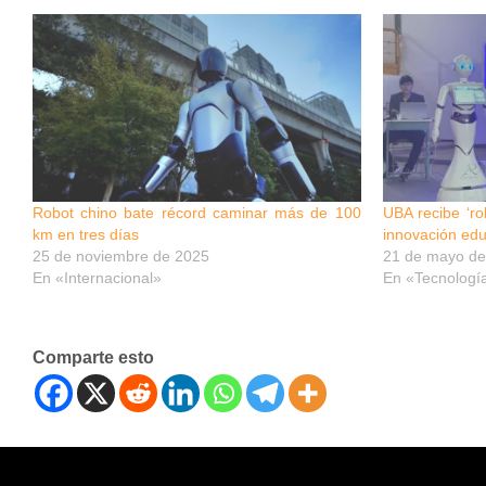
Robot chino bate récord caminar más de 100
UBA recibe ‘ro
km en tres días
innovación edu
25 de noviembre de 2025
21 de mayo de
En «Internacional»
En «Tecnologí
Comparte esto