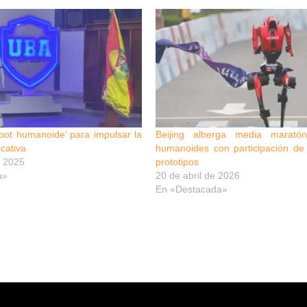
bot humanoide’ para impulsar la
Beijing alberga media marató
cativa
humanoides con participación d
 2025
prototipos
a»
20 de abril de 2026
En «Destacada»