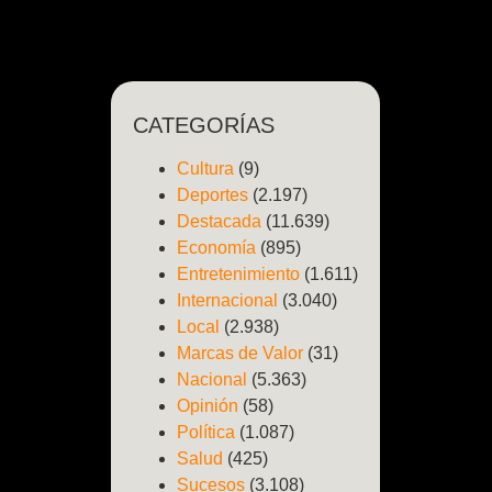
CATEGORÍAS
Cultura
(9)
Deportes
(2.197)
Destacada
(11.639)
Economía
(895)
Entretenimiento
(1.611)
Internacional
(3.040)
Local
(2.938)
Marcas de Valor
(31)
Nacional
(5.363)
Opinión
(58)
Política
(1.087)
Salud
(425)
Sucesos
(3.108)