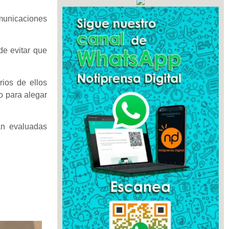
omunicaciones
de evitar que
rios de ellos
mo para alegar
an evaluadas