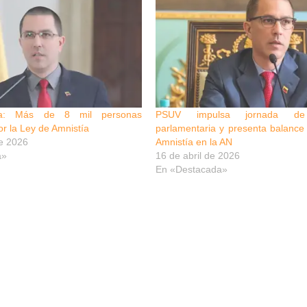
za: Más de 8 mil personas
PSUV impulsa jornada de 
or la Ley de Amnistía
parlamentaria y presenta balance
e 2026
Amnistía en la AN
a»
16 de abril de 2026
En «Destacada»