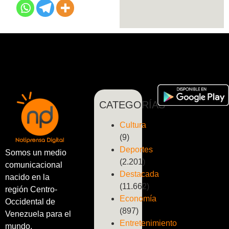
CATEGORÍAS
Cultura
(9)
Deportes
Somos un medio
(2.201)
comunicacional
Destacada
nacido en la
(11.662)
región Centro-
Economía
Occidental de
(897)
Venezuela para el
Entretenimiento
mundo.