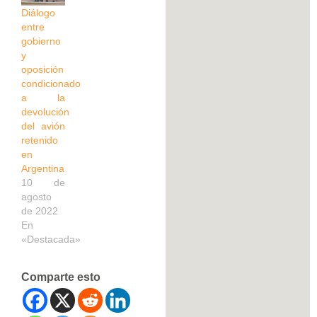
Diálogo
entre
gobierno
y
oposición
condicionado
a la
devolución
del avión
retenido
en
Argentina
10 de
agosto
de 2022
En
«Destacada»
Comparte esto