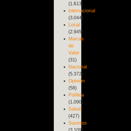
(1.613)
Internacional
(3.044)
Local
(2.945)
Marcas
de
Valor
(31)
Nacional
(5.372)
Opinión
(58)
Política
(1.090)
Salud
(427)
Sucesos
(3.109)