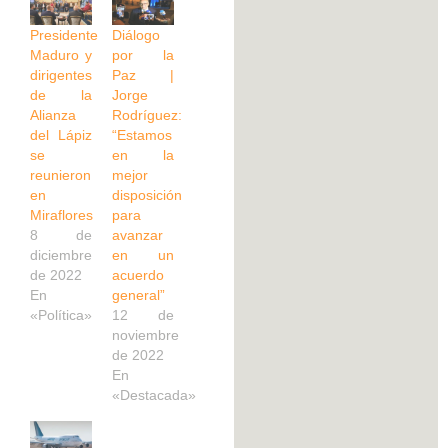
Presidente
Diálogo
Maduro y
por la
dirigentes
Paz |
de la
Jorge
Alianza
Rodríguez:
del Lápiz
“Estamos
se
en la
reunieron
mejor
en
disposición
Miraflores
para
8 de
avanzar
diciembre
en un
de 2022
acuerdo
En
general”
«Política»
12 de
noviembre
de 2022
En
«Destacada»