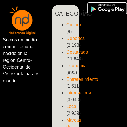
CATEGORÍAS
Cultura
(9)
Deportes
Somos un medio
(2.198)
comunicacional
Destacada
nacido en la
(11.644)
región Centro-
Economía
Occidental de
(895)
Venezuela para el
Entretenimiento
mundo.
(1.611)
Internacional
(3.040)
Local
(2.939)
Marcas
de