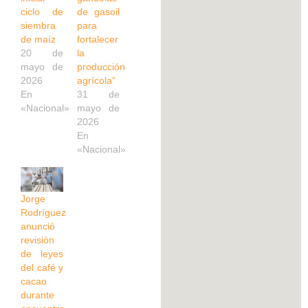
ciclo de
de gasoil
siembra
para
de maíz
fortalecer
20 de
la
mayo de
producción
2026
agrícola”
En
31 de
«Nacional»
mayo de
2026
En
«Nacional»
Jorge
Rodríguez
anunció
revisión
de leyes
del café y
cacao
durante