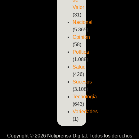
Valor
(31)
Nacional
(5.365)
Opinión
(58)
Política
(1.088)
Salud
(426)
Sucesos
(3.108)
Tecnología
(643)
Variedades
(1)
Copyright © 2026 Notiprensa Digital. Todos los derechos