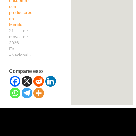
encuentro
con
productores
en
Mérida
21 de
mayo de
2026
En
«Nacional»
Comparte esto