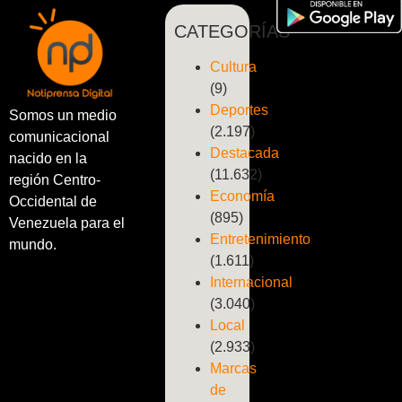
CATEGORÍAS
Cultura
(9)
Deportes
Somos un medio
(2.197)
comunicacional
Destacada
nacido en la
(11.632)
región Centro-
Economía
Occidental de
(895)
Venezuela para el
Entretenimiento
mundo.
(1.611)
Internacional
(3.040)
Local
(2.933)
Marcas
de