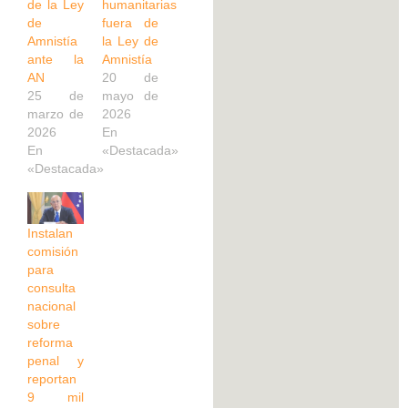
de la Ley
humanitarias
de
fuera de
Amnistía
la Ley de
ante la
Amnistía
AN
20 de
25 de
mayo de
marzo de
2026
2026
En
En
«Destacada»
«Destacada»
Instalan
comisión
para
consulta
nacional
sobre
reforma
penal y
reportan
9 mil