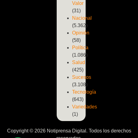
Valor
(31)
Nacional
(5.362)
Opinión
(58)
Política
(1.086)
Salud
(425)
Sucesos
(3.108)
Tecnología
(643)
Variedades
(1)
Copyright © 2026 Notiprensa Digital. Todos los derechos