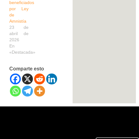
beneficiados
por Ley
de
Amnistía
23 de
abril de
2026
En
«Destacada»
Comparte esto