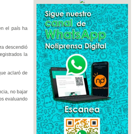
en el país ha
fra descendió
gistrados la
que aclaró de
cia, no bajar
dos evaluando