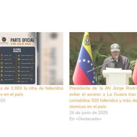
 de 3.800 la cifra de fallecidos
Presidente de la AN Jorge Rodrí
o en el país
evitar el acceso a La Guaira tra
026
contabiliza 920 fallecidos y más d
sismicas en el país
26 de junio de 2026
En «Destacada»