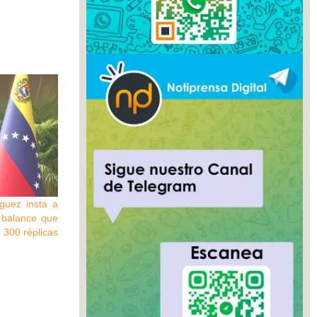
guez insta a
s balance que
e 300 réplicas