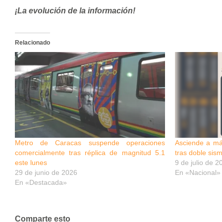
¡La evolución de la información!
Relacionado
Metro de Caracas suspende operaciones
Asciende a más
comercialmente tras réplica de magnitud 5.1
tras doble sism
este lunes
9 de julio de 2
29 de junio de 2026
En «Nacional»
En «Destacada»
Comparte esto