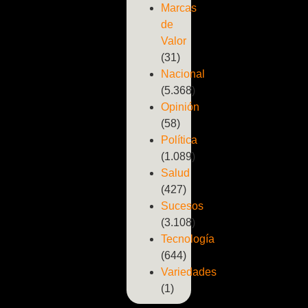
Marcas
de
Valor
(31)
Nacional
(5.368)
Opinión
(58)
Política
(1.089)
Salud
(427)
Sucesos
(3.108)
Tecnología
(644)
Variedades
(1)