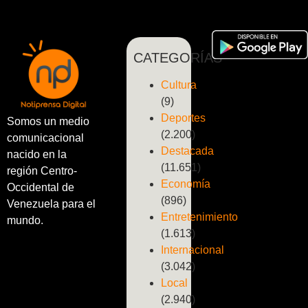
CATEGORÍAS
Cultura
(9)
Deportes
Somos un medio
(2.200)
comunicacional
Destacada
nacido en la
(11.651)
región Centro-
Economía
Occidental de
(896)
Venezuela para el
Entretenimiento
mundo.
(1.613)
Internacional
(3.042)
Local
(2.940)