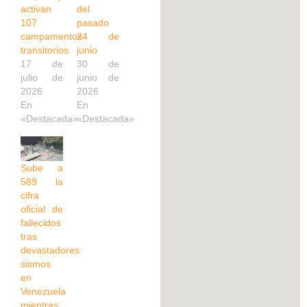
activan
del
107
pasado
campamentos
24 de
transitorios
junio
17 de
30 de
julio de
junio de
2026
2026
En
En
«Destacada»
«Destacada»
Sube a
589 la
cifra
oficial de
fallecidos
tras
devastadores
sismos
en
Venezuela
mientras