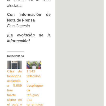
afectada.
Con información de
Nota de Prensa
Foto Cortesía
¡La evolución de la
información!
Relacionado
Cifra de
1.943
fallecidos
fallecidos
asciende
y
a 5.069
despliegue
tras
de
fuerte
refugios
sismo en
tras
el país y
terremotos