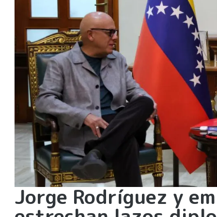
Jorge Rodríguez y e
estrechan lazos dipl