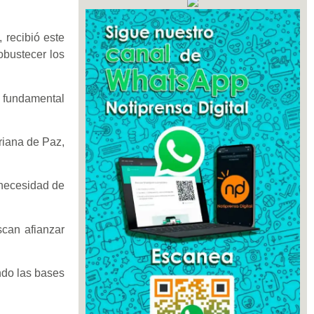
 recibió este
obustecer los
o fundamental
riana de Paz,
 necesidad de
scan afianzar
ndo las bases