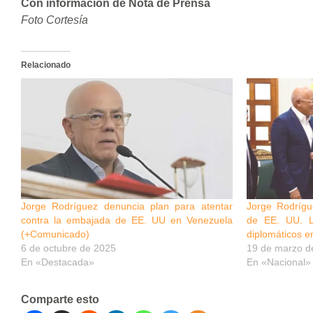
Con información de Nota de Prensa
Foto Cortesía
Relacionado
Jorge Rodríguez denuncia plan para atentar
Jorge Rodrígu
contra la embajada de EE. UU en Venezuela
de EE. UU. L
(+Comunicado)
diplomáticos e
6 de octubre de 2025
19 de marzo d
En «Destacada»
En «Nacional»
Comparte esto