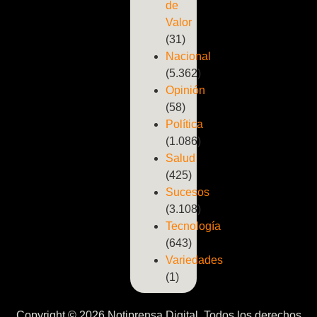
de
Valor
(31)
Nacional
(5.362)
Opinión
(58)
Política
(1.086)
Salud
(425)
Sucesos
(3.108)
Tecnología
(643)
Variedades
(1)
Copyright © 2026 Notiprensa Digital. Todos los derechos