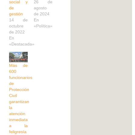
social y
26 de
de
agosto
gestión
de 2024
14 de
En
octubre
«Política»
de 2022
En
«Destacada»
Más de
600
funcionarios
de
Protección
Civil
garantizan
la
atención
inmediata
a la
feligresía