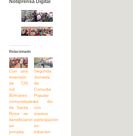
Notiprensa Digital
Relacionado
Con una
Segunda
inversión
Jornada
de 720
de
mil
Consulta
Bolívares
Popular
comunidades
se dio
de Santa
con
Rosa se
masiva
beneficiaron
participación
en
en
jornada
Iribarren