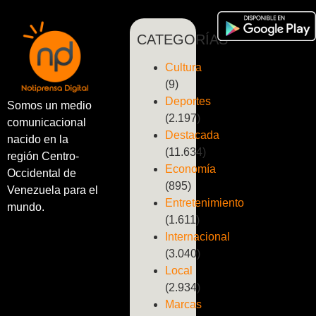
CATEGORÍAS
Cultura
(9)
Deportes
Somos un medio
(2.197)
comunicacional
Destacada
nacido en la
(11.634)
región Centro-
Economía
Occidental de
(895)
Venezuela para el
Entretenimiento
mundo.
(1.611)
Internacional
(3.040)
Local
(2.934)
Marcas