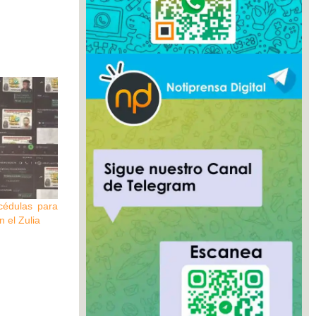
 cédulas para
n el Zulia