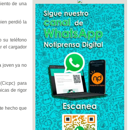
miento de una
ien perdió la
o su teléfono
r el cargador
a joven ya no
 (Cicpc) para
nicas de rigor
ste hecho que