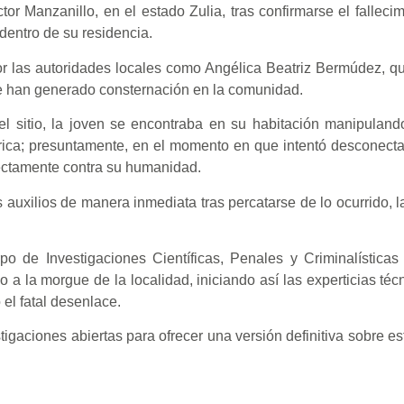
or Manzanillo, en el estado Zulia, tras confirmarse el falleci
dentro de su residencia.
por las autoridades locales como Angélica Beatriz Bermúdez, qu
e han generado consternación en la comunidad.
l sitio, la joven se encontraba en su habitación manipuland
trica; presuntamente, en el momento en que intentó desconecta
irectamente contra su humanidad.
 auxilios de manera inmediata tras percatarse de lo ocurrido, l
o de Investigaciones Científicas, Penales y Criminalísticas
o a la morgue de la localidad, iniciando así las experticias téc
 el fatal desenlace.
igaciones abiertas para ofrecer una versión definitiva sobre e