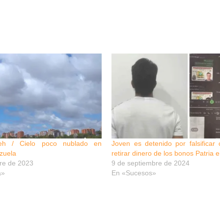
meh / Cielo poco nublado en
Joven es detenido por falsificar
zuela
retirar dinero de los bonos Patria e
re de 2023
9 de septiembre de 2024
a»
En «Sucesos»