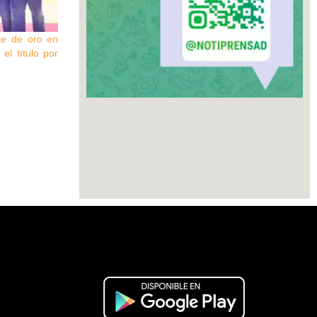
he de oro en
el título por