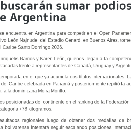
 buscarán sumar podios
e Argentina
se encuentra en Argentina para competir en el Open Panamer
tivo León Najnudel del Estadio Cenard, en Buenos Aires, torne
el Caribe Santo Domingo 2026.
Anriquelis Barrios y Karen León, quienes llegan a la compete
destacadas frente a representantes de Canadá, Uruguay y Argenti
 temporada en el que ya acumula dos títulos internacionales. 
del Caribe celebrada en Panamá y posteriormente repitió la ac
 a la dominicana Moira Morillo.
s posicionadas del continente en el ranking de la Federación 
 categoría +78 kilogramos.
 resultados regionales luego de obtener dos medallas de b
 bolivarense intentará seguir escalando posiciones internac