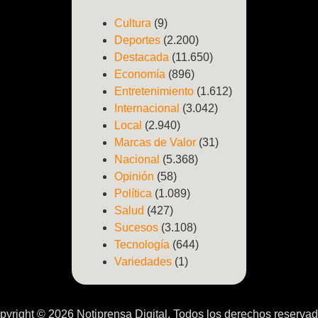
Cultura
(9)
Deportes
(2.200)
Destacada
(11.650)
Economía
(896)
Entretenimiento
(1.612)
Internacional
(3.042)
Local
(2.940)
Marcas de Valor
(31)
Nacional
(5.368)
Opinión
(58)
Política
(1.089)
Salud
(427)
Sucesos
(3.108)
Tecnología
(644)
Variedades
(1)
pyright © 2026 Notiprensa Digital. Todos los derechos reservad