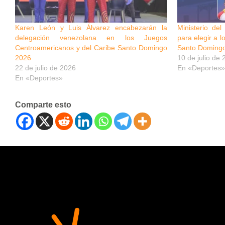
Karen León y Luis Álvarez encabezarán la
Ministerio de
delegación venezolana en los Juegos
para elegir a 
Centroamericanos y del Caribe Santo Domingo
Santo Doming
2026
10 de julio de
22 de julio de 2026
En «Deportes»
En «Deportes»
Comparte esto