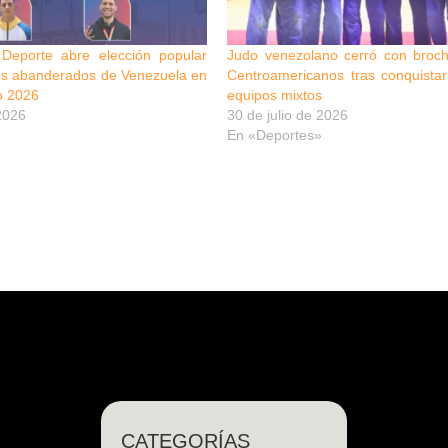
l Deporte abre elección popular
Judo venezolano cerró con broc
los abanderados de Venezuela en
Centroamericanos tras conquistar 
o 2026
equipos mixtos
 2026
30 de julio de 2026
En «Deportes»
CATEGORÍAS