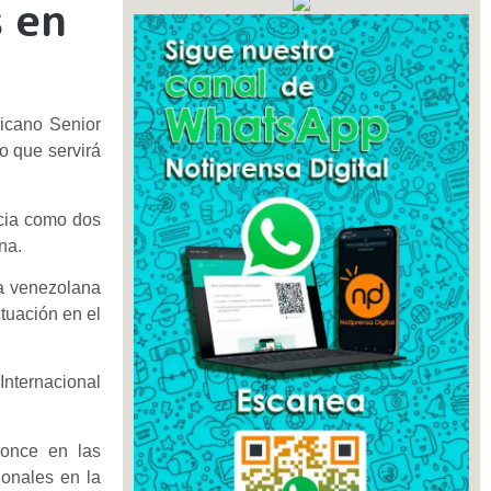
 en
icano Senior
o que servirá
ncia como dos
na.
La venezolana
tuación en el
Internacional
ronce en las
ionales en la