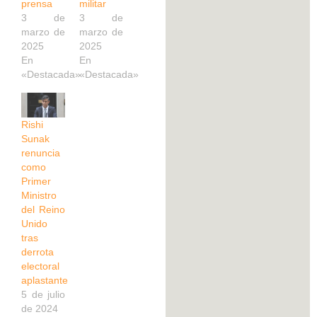
prensa
militar
3 de
3 de
marzo de
marzo de
2025
2025
En
En
«Destacada»
«Destacada»
Rishi
Sunak
renuncia
como
Primer
Ministro
del Reino
Unido
tras
derrota
electoral
aplastante
5 de julio
de 2024