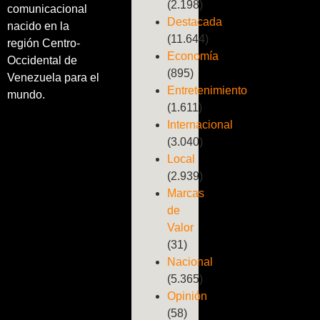
(2.198)
comunicacional
Destacada
nacido en la
(11.644)
región Centro-
Economía
Occidental de
(895)
Venezuela para el
Entretenimiento
mundo.
(1.611)
Internacional
(3.040)
Local
(2.939)
Marcas
de
Valor
(31)
Nacional
(5.365)
Opinión
(58)