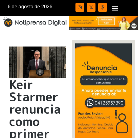
6 de agosto de 2026
Keir
Starmer
renuncia
como
primer