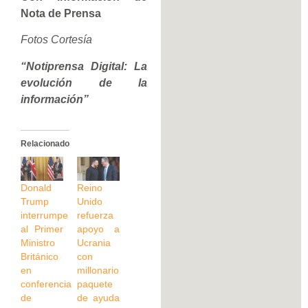
Nota de Prensa
Fotos Cortesía
“Notiprensa Digital: La
evolución de la
información”
Relacionado
Donald
Reino
Trump
Unido
interrumpe
refuerza
al Primer
apoyo a
Ministro
Ucrania
Británico
con
en
millonario
conferencia
paquete
de
de ayuda