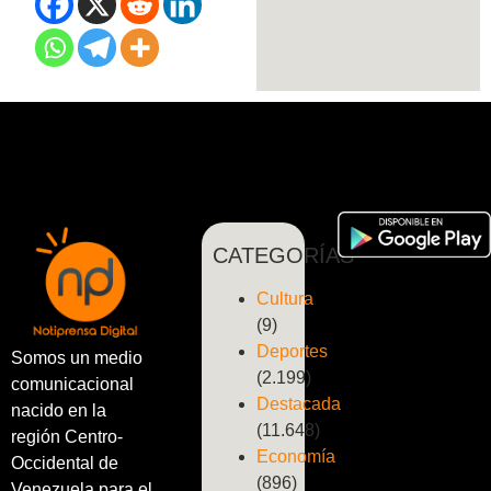
CATEGORÍAS
Cultura
(9)
Deportes
Somos un medio
(2.199)
comunicacional
Destacada
nacido en la
(11.648)
región Centro-
Economía
Occidental de
(896)
Venezuela para el