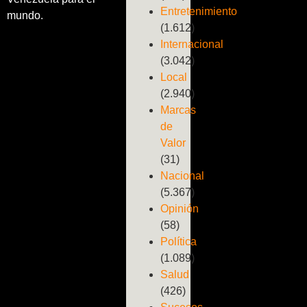
Entretenimiento
mundo.
(1.612)
Internacional
(3.042)
Local
(2.940)
Marcas
de
Valor
(31)
Nacional
(5.367)
Opinión
(58)
Política
(1.089)
Salud
(426)