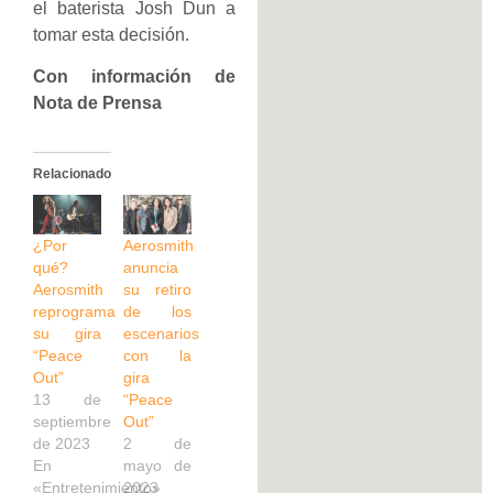
el baterista Josh Dun a
tomar esta decisión.
Con información de
Nota de Prensa
Relacionado
¿Por
Aerosmith
qué?
anuncia
Aerosmith
su retiro
reprograma
de los
su gira
escenarios
“Peace
con la
Out”
gira
13 de
“Peace
septiembre
Out”
de 2023
2 de
En
mayo de
«Entretenimiento»
2023