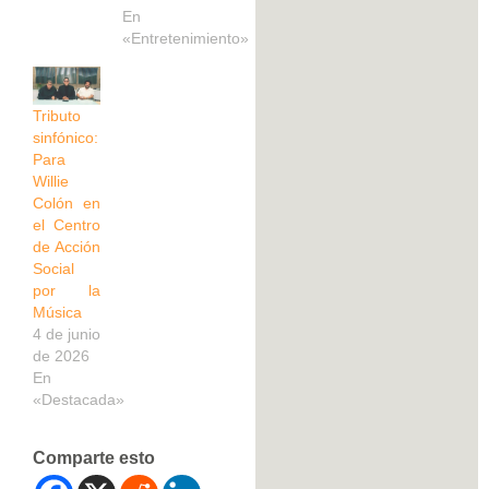
En
«Entretenimiento»
Tributo
sinfónico:
Para
Willie
Colón en
el Centro
de Acción
Social
por la
Música
4 de junio
de 2026
En
«Destacada»
Comparte esto