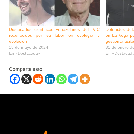
Destacados científicos venezolanos del IVIC
Detenidos det
reconocidos por su labor en ecología y
en La Vega po
evolución
gestionar asilo
18 de mayo de 2024
31 de enero d
En «Destacada»
En «Destacad
Comparte esto