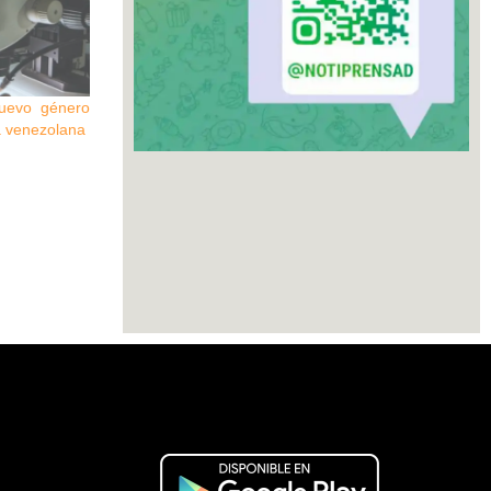
nuevo género
a venezolana