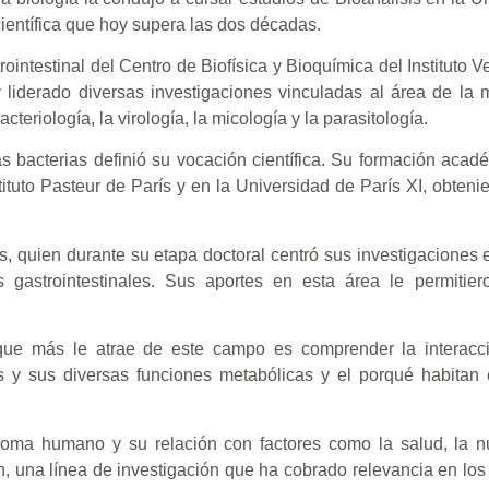
científica que hoy supera las dos décadas.
ointestinal del Centro de Biofísica y Bioquímica del Instituto 
y liderado diversas investigaciones vinculadas al área de la m
teriología, la virología, la micología y la parasitología.
s bacterias definió su vocación científica. Su formación acadé
tituto Pasteur de París y en la Universidad de París XI, obteni
as, quien durante su etapa doctoral centró sus investigaciones e
s gastrointestinales. Sus aportes en esta área le permitier
ue más le atrae de este campo es comprender la interacci
 y sus diversas funciones metabólicas y el porqué habitan 
bioma humano y su relación con factores como la salud, la nu
n, una línea de investigación que ha cobrado relevancia en los