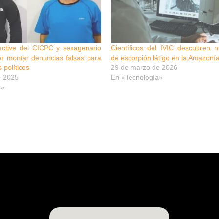
ective del CICPC y sexagenario
Científicos del IVIC descubren 
r montar denuncias falsas para
de escorpión látigo en la Amazoní
s políticos
29 de marzo de 2026
e 2025
En «Tecnología»
a»