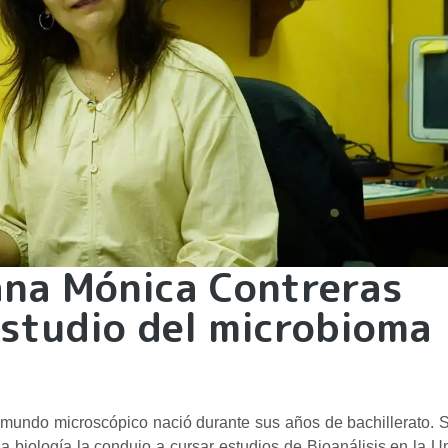
lana Mónica Contreras
estudio del microbioma
mundo microscópico nació durante sus años de bachillerato. S
 biología la condujo a cursar estudios de Bioanálisis en la U