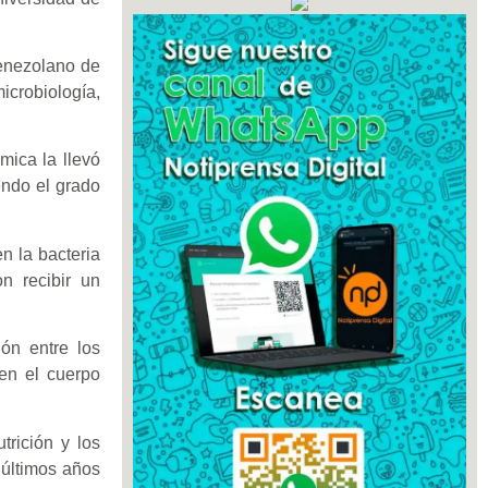
Venezolano de
icrobiología,
mica la llevó
endo el grado
n la bacteria
on recibir un
ón entre los
en el cuerpo
trición y los
 últimos años