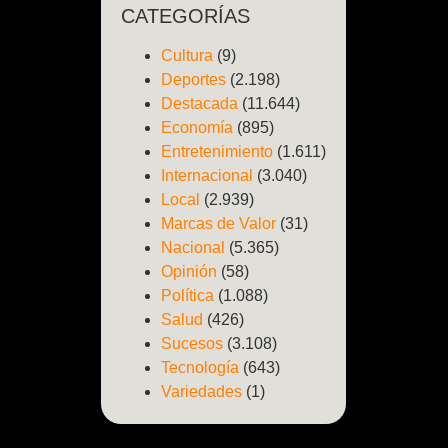
CATEGORÍAS
Cultura
(9)
Deportes
(2.198)
Destacada
(11.644)
Economía
(895)
Entretenimiento
(1.611)
Internacional
(3.040)
Local
(2.939)
Marcas de Valor
(31)
Nacional
(5.365)
Opinión
(58)
Política
(1.088)
Salud
(426)
Sucesos
(3.108)
Tecnología
(643)
Variedades
(1)