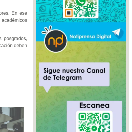
ores. En ese
os académicos
os posgrados,
ucación deben