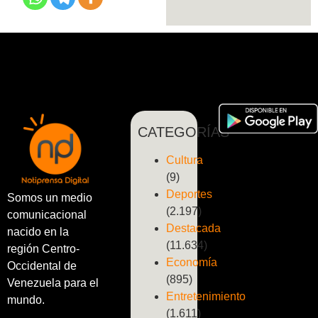
CATEGORÍAS
Cultura
(9)
Deportes
Somos un medio
(2.197)
comunicacional
Destacada
nacido en la
(11.634)
región Centro-
Economía
Occidental de
(895)
Venezuela para el
Entretenimiento
mundo.
(1.611)