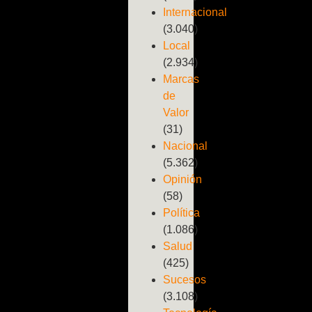
Internacional
(3.040)
Local
(2.934)
Marcas
de
Valor
(31)
Nacional
(5.362)
Opinión
(58)
Política
(1.086)
Salud
(425)
Sucesos
(3.108)