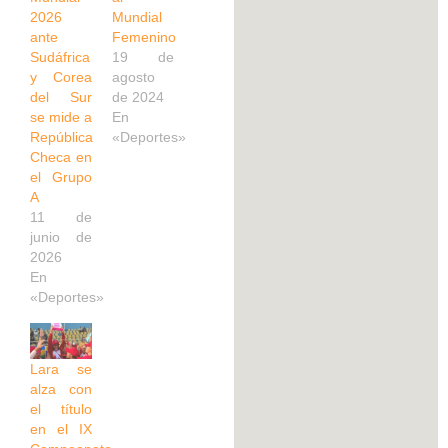
2026
Mundial
ante
Femenino
Sudáfrica
19 de
y Corea
agosto
del Sur
de 2024
se mide a
En
República
«Deportes»
Checa en
el Grupo
A
11 de
junio de
2026
En
«Deportes»
Lara se
alza con
el título
en el IX