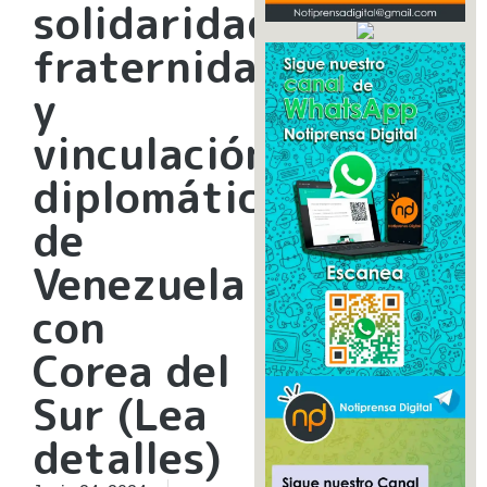
solidaridad,
fraternidad
y
vinculación
diplomática
de
Venezuela
con
Corea del
Sur (Lea
detalles)