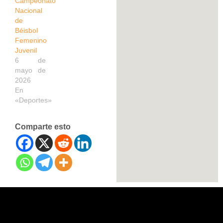
Campeonato
Nacional
de
Béisbol
Femenino
Juvenil
6 de
mayo de
2026
En
«Deportes»
Comparte esto