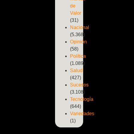
de
Valor
(31)
Nacional
(5.368)
Opinión
(58)
Política
(1.089)
Salud
(427)
Sucesos
(3.108)
Tecnología
(644)
Variedades
(1)