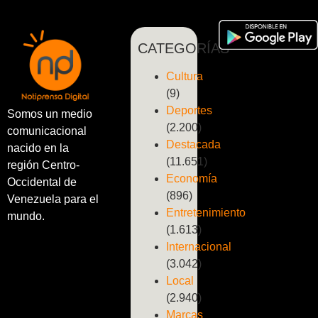
CATEGORÍAS
Cultura
(9)
Deportes
Somos un medio
(2.200)
comunicacional
Destacada
nacido en la
(11.651)
región Centro-
Economía
Occidental de
(896)
Venezuela para el
Entretenimiento
mundo.
(1.613)
Internacional
(3.042)
Local
(2.940)
Marcas